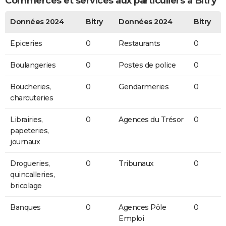
Commerces et services aux particuliers à Bitry
Données 2024
Bitry
Données 2024
Bitry
Epiceries
0
Restaurants
0
Boulangeries
0
Postes de police
0
Boucheries,
0
Gendarmeries
0
charcuteries
Librairies,
0
Agences du Trésor
0
papeteries,
journaux
Drogueries,
0
Tribunaux
0
quincalleries,
bricolage
Banques
0
Agences Pôle
0
Emploi