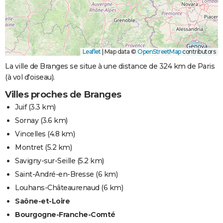
Leaflet
|
Map data ©
OpenStreetMap
contributors
La ville de Branges se situe à une distance de 324 km de Paris
(à vol d'oiseau).
Villes proches de Branges
Juif
(3.3 km)
Sornay
(3.6 km)
Vincelles
(4.8 km)
Montret
(5.2 km)
Savigny-sur-Seille
(5.2 km)
Saint-André-en-Bresse
(6 km)
Louhans-Châteaurenaud
(6 km)
Saône-et-Loire
Bourgogne-Franche-Comté