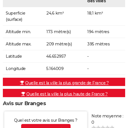
des villes
Superficie
24,6 km²
18,1 km²
(surface)
Altitude min.
173 mètre(s)
194 mètres
Altitude max.
209 mètre(s)
395 mètres
Latitude
46.652957
-
Longitude
5.164009
-
Quelle est la ville la plus grande de France ?
Quelle est la ville la plus haute de France ?
Avis sur Branges
Note moyenne :
Quel est votre avis sur Branges ?
0