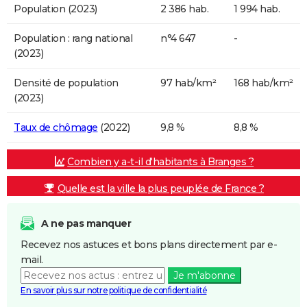
Population (2023)
2 386 hab.
1 994 hab.
Population : rang national
n°4 647
-
(2023)
Densité de population
97 hab/km²
168 hab/km²
(2023)
Taux de chômage
(2022)
9,8 %
8,8 %
Combien y a-t-il d'habitants à Branges ?
Quelle est la ville la plus peuplée de France ?
A ne pas manquer
Recevez nos astuces et bons plans directement par e-
mail.
Je m'abonne
En savoir plus sur notre politique de confidentialité