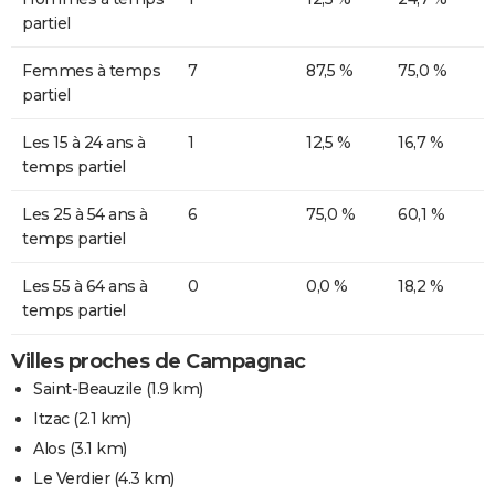
partiel
Femmes à temps
7
87,5 %
75,0 %
partiel
Les 15 à 24 ans à
1
12,5 %
16,7 %
temps partiel
Les 25 à 54 ans à
6
75,0 %
60,1 %
temps partiel
Les 55 à 64 ans à
0
0,0 %
18,2 %
temps partiel
Villes proches de Campagnac
Saint-Beauzile
(1.9 km)
Itzac
(2.1 km)
Alos
(3.1 km)
Le Verdier
(4.3 km)