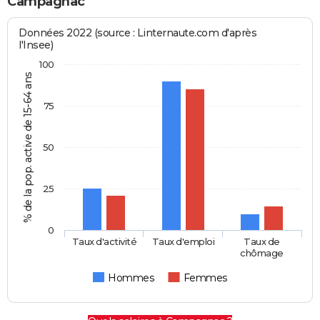
Campagnac
Données 2022 (source : Linternaute.com d'après
l'Insee)
100
% de la pop. active de 15-64 ans
75
50
25
0
Taux d'activité
Taux d'emploi
Taux de
chômage
Hommes
Femmes