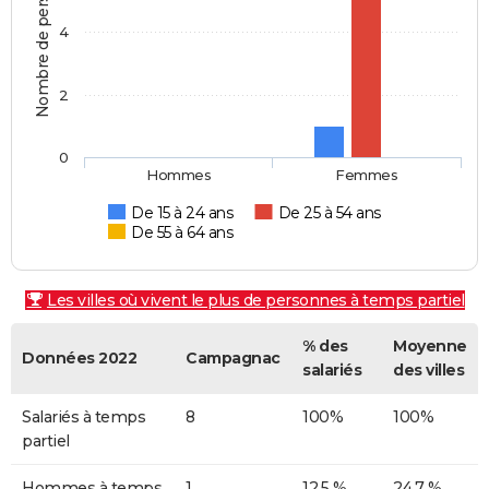
Nombre de personnes
4
2
0
Hommes
Femmes
De 15 à 24 ans
De 25 à 54 ans
De 55 à 64 ans
Les villes où vivent le plus de personnes à temps partiel
% des
Moyenne
Données 2022
Campagnac
salariés
des villes
Salariés à temps
8
100%
100%
partiel
Hommes à temps
1
12,5 %
24,7 %