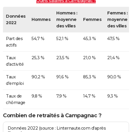
Quels salaires à Campagnac ?
Hommes :
Femmes :
Données
Hommes
moyenne
Femmes
moyenne
2022
des villes
des villes
Part des
54,7 %
52,1 %
45,3 %
47,5 %
actifs
Taux
25,3 %
23,5 %
21,0 %
21,4 %
d'activité
Taux
90,2 %
91,6 %
85,3 %
90,0 %
d'emploi
Taux de
9,8 %
7,9 %
14,7 %
9,3 %
chômage
Combien de retraités à Campagnac ?
Données 2022 (source : Linternaute.com d'après