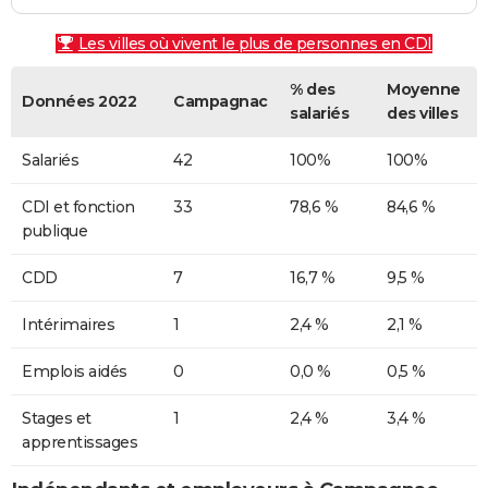
Les villes où vivent le plus de personnes en CDI
% des
Moyenne
Données 2022
Campagnac
salariés
des villes
Salariés
42
100%
100%
CDI et fonction
33
78,6 %
84,6 %
publique
CDD
7
16,7 %
9,5 %
Intérimaires
1
2,4 %
2,1 %
Emplois aidés
0
0,0 %
0,5 %
Stages et
1
2,4 %
3,4 %
apprentissages