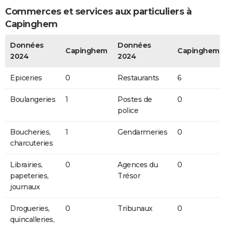
Commerces et services aux particuliers à
Capinghem
Données
Données
Capinghem
Capinghem
2024
2024
Epiceries
0
Restaurants
6
Boulangeries
1
Postes de
0
police
Boucheries,
1
Gendarmeries
0
charcuteries
Librairies,
0
Agences du
0
papeteries,
Trésor
journaux
Drogueries,
0
Tribunaux
0
quincalleries,