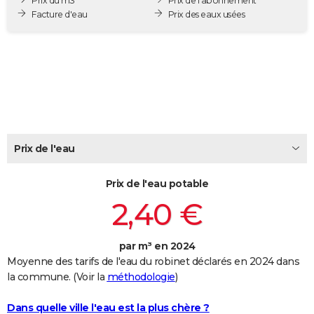
Prix du m3
Prix de l'abonnement
City break
Voyage de noces
Climat
Destinations
Voyage nature
Forum
+
Facture d'eau
Prix des eaux usées
PHOTO
GUIDES D'ACHAT
BONS PLANS
CARTE DE VOEUX
Carte Bonne année
Carte Pâques
Carte de Noël
Carte Saint-Valentin
Carte d'anniversaire
DICTIONNAIRE
Prix de l'eau
Biographies
Expressions
Dictionnaire
Citations
Proverbes
PROGRAMME TV
Prix de l'eau potable
COPAINS D'AVANT
2,40 €
Se connecter
Collèges
Universités
Service militaire
S'inscrire
Lycées
Primaires
Entreprises
Avis de recherche
AVIS DE DÉCÈS
FORUM
par m³ en 2024
Moyenne des tarifs de l'eau du robinet déclarés en 2024 dans
Lifestyle
Sport
Television
Cinema
Bricolage
Culture
Auto
Voyage
la commune. (Voir la
méthodologie
)
Dans quelle ville l'eau est la plus chère ?