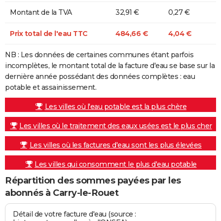
Montant de la TVA
32,91 €
0,27 €
Prix total de l'eau TTC
484,66 €
4,04 €
NB : Les données de certaines communes étant parfois
incomplètes, le montant total de la facture d'eau se base sur la
dernière année possédant des données complètes : eau
potable et assainissement.
Les villes où l'eau potable est la plus chère
Les villes où le traitement des eaux usées est le plus cher
Les villes où les factures d'eau sont les plus élevées
Les villes qui consomment le plus d'eau potable
Répartition des sommes payées par les
abonnés à Carry-le-Rouet
Détail de votre facture d'eau (source :