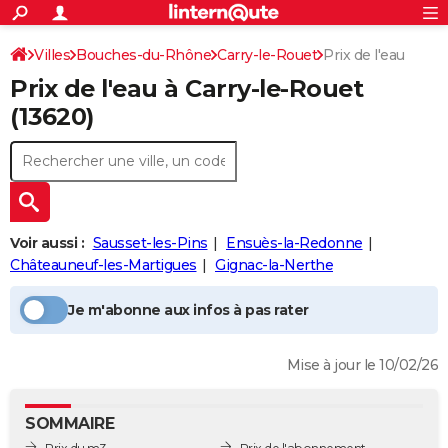
ACTUALITÉS
Connexion
S'inscrire
Villes
Bouches-du-Rhône
Carry-le-Rouet
Prix de l'eau
Rechercher
Société
Education
Villes
Politique
Faits Divers
Monde
+
SPORT
Prix de l'eau à
Carry-le-Rouet
Football
Cyclisme
Forum
Coupe du monde 2026
Tennis
Rugby
CULTURE
(13620)
TNT
Cinéma
Musique
Programme TV
Streaming
Sorties cinéma
+
FINANCE
Impôts
Immobilier
Banque
Crédit
Retraite
Epargne
Risques naturels par ville
Assurance
AUTO
Réserver un essai
Berlines
Forum auto
Essais
Citadines
SUV
+
HIGH-TECH
Voir aussi :
Sausset-les-Pins
Ensuès-la-Redonne
Meilleur smartphone
Ordinateurs
Guide high-tech
Mobiles
Internet
Jeux vidéo
+
Châteauneuf-les-Martigues
Gignac-la-Nerthe
BRICOLAGE
Aménagement intérieur
Cuisine
Jardinage
+
Forum
Extérieur
Salle de bains
Rangement
WEEK-END
Je m'abonne aux infos à pas rater
Escapades
Expositions
Week-end nature
Guides de France
Patrimoine
Musées
+
LIFESTYLE
Mise à jour le 10/02/26
Bien-être
Mode
+
Art de vivre
Loisirs
Modes de vie
SANTE
SOMMAIRE
Guide de la santé
Médicaments
+
Alimentation
Maladies
Sommeil
VOYAGE