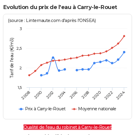
Evolution du prix de l'eau à Carry-le-Rouet
(source : Linternaute.com d'après l'ONSEA)
3
Tarif de l'eau (€/m3)
2,5
2
1,5
2016
2014
2024
2012
2022
2010
2020
2008
2018
Prix à Carry-le-Rouet
Moyenne nationale
Qualité de l'eau du robinet à Carry-le-Rouet