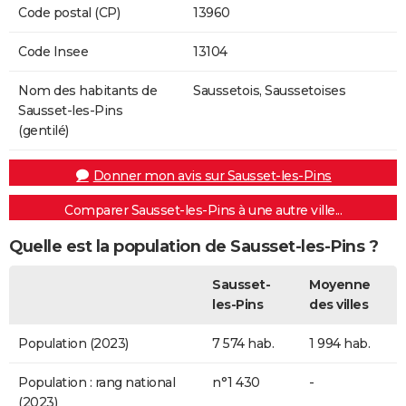
Code postal (CP)
13960
Code Insee
13104
Nom des habitants de
Saussetois, Saussetoises
Sausset-les-Pins
(gentilé)
Donner mon avis sur Sausset-les-Pins
Comparer Sausset-les-Pins à une autre ville...
Quelle est la population de Sausset-les-Pins ?
Sausset-
Moyenne
les-Pins
des villes
Population (2023)
7 574 hab.
1 994 hab.
Population : rang national
n°1 430
-
(2023)