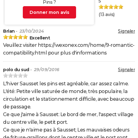
5
Pins ?
Donner mon avis
(
13
avis)
Brian
- 23/10/2024
Signaler
Excellent
Veuillez visiter https://wexonex.com/home/9-romantic-
compatibility.html pour plus d'informations
polo du sud
- 29/09/2016
Signaler
L'hiver Sausset les pins est agréable, car assez calme.
L'été: Petite ville saturée de monde, très populaire, la
circulation et le stationnement difficile, avec beaucoup
de passage.
Ce que j'aime à Sausset: Le bord de mer, l'aspect village
du centre ville, le petit port.
Ce que je n'aime pas à Sausset; Les mauvaises odeurs
de friture-graillons dont le centre ville et le port sont