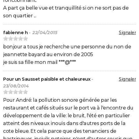
fonctionnant.
A part ça belle vue et tranquillité si on ne sort pas de
son quartier ...
fabienne h
- 22/04/2015
Signaler
bonjour a tous je recherche une personne du non de
jeannette bayard au environ de 2005
je suis sa fille mon mail ***@***
Pour un Sausset paisible et chaleureux
-
Signaler
23/08/2014
Pour André: la pollution sonore générée par les
restaurant et cafés situés sur le port va à l'encontre du
développement de la ville: le bruit, l'été en particulier
atteint des niveaux inouïs dans d'autres ports de la
cote bleue. Et cela parce que des tenanciers de
bastringues, incivils notoires, n'ont d'autres soucis que