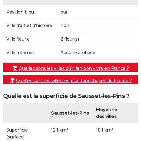
Pavillon bleu
oui
Ville d'art et d'histoire
non
Ville fleurie
2 fleur(s)
Ville internet
Aucune arobase
Quelles sont les villes où il fait bon vivre en France ?
Quelles sont les villes les plus touristiques de France ?
Quelle est la superficie de Sausset-les-Pins ?
Moyenne
Sausset-les-Pins
des villes
Superficie
12,1 km²
18,1 km²
(surface)