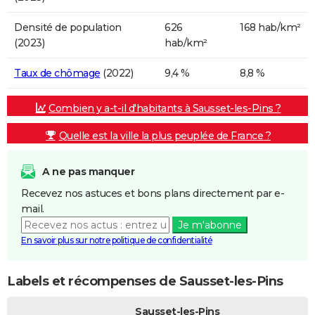
Densité de population
626
168 hab/km²
(2023)
hab/km²
Taux de chômage
(2022)
9,4 %
8,8 %
Combien y a-t-il d'habitants à Sausset-les-Pins ?
Quelle est la ville la plus peuplée de France ?
A ne pas manquer
Recevez nos astuces et bons plans directement par e-
mail.
Je m'abonne
En savoir plus sur notre politique de confidentialité
Labels et récompenses de Sausset-les-Pins
Sausset-les-Pins