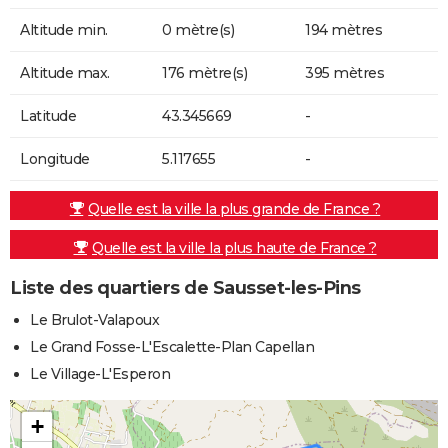
Altitude min.
0 mètre(s)
194 mètres
Altitude max.
176 mètre(s)
395 mètres
Latitude
43.345669
-
Longitude
5.117655
-
Quelle est la ville la plus grande de France ?
Quelle est la ville la plus haute de France ?
Liste des quartiers de Sausset-les-Pins
Le Brulot-Valapoux
Le Grand Fosse-L'Escalette-Plan Capellan
Le Village-L'Esperon
+