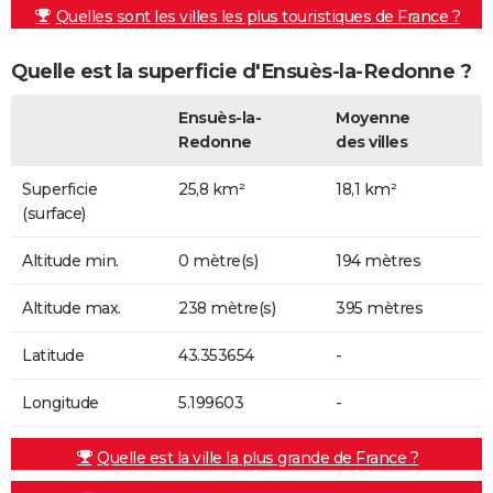
Quelles sont les villes les plus touristiques de France ?
Quelle est la superficie d'Ensuès-la-Redonne ?
Ensuès-la-
Moyenne
Redonne
des villes
Superficie
25,8 km²
18,1 km²
(surface)
Altitude min.
0 mètre(s)
194 mètres
Altitude max.
238 mètre(s)
395 mètres
Latitude
43.353654
-
Longitude
5.199603
-
Quelle est la ville la plus grande de France ?