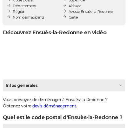
Code postal
Superficie
City break
Voyage de noces
Climat
Destinations
Voyage nature
Forum
+
Département
Altitude
PHOTO
Région
Avis sur Ensuès-la-Redonne
Nom des habitants
Carte
GUIDES D'ACHAT
BONS PLANS
Découvrez Ensuès-la-Redonne en vidéo
CARTE DE VOEUX
Carte Bonne année
Carte Pâques
Carte de Noël
Carte Saint-Valentin
Carte d'anniversaire
DICTIONNAIRE
Biographies
Expressions
Dictionnaire
Citations
Proverbes
PROGRAMME TV
COPAINS D'AVANT
Infos générales
Se connecter
Collèges
Universités
Service militaire
S'inscrire
Lycées
Primaires
Entreprises
Avis de recherche
AVIS DE DÉCÈS
FORUM
Vous prévoyez de déménager à Ensuès-la-Redonne ?
Obtenez votre
devis déménagement
.
Lifestyle
Sport
Television
Cinema
Bricolage
Culture
Auto
Voyage
Quel est le code postal d'Ensuès-la-Redonne ?