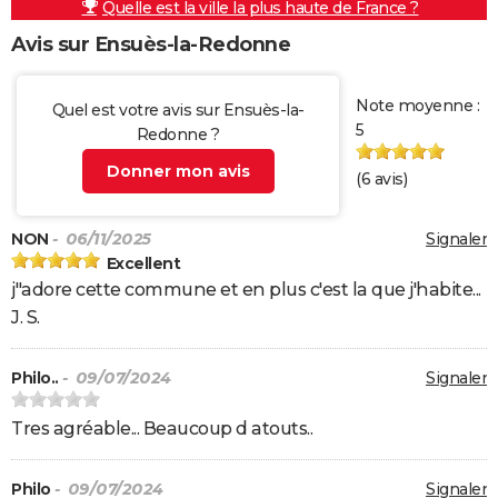
Quelle est la ville la plus haute de France ?
Avis sur Ensuès-la-Redonne
Note moyenne :
Quel est votre avis sur Ensuès-la-
5
Redonne ?
Donner mon avis
(
6
avis)
NON
- 06/11/2025
Signaler
Excellent
j"adore cette commune et en plus c'est la que j'habite...
J. S.
Philo..
- 09/07/2024
Signaler
Tres agréable... Beaucoup d atouts..
Philo
- 09/07/2024
Signaler