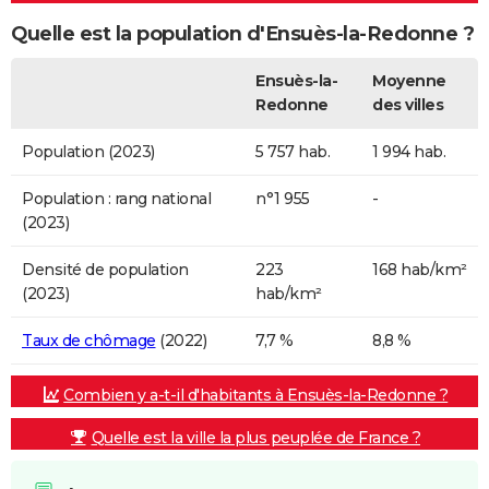
Quelle est la population d'Ensuès-la-Redonne ?
Ensuès-la-
Moyenne
Redonne
des villes
Population (2023)
5 757 hab.
1 994 hab.
Population : rang national
n°1 955
-
(2023)
Densité de population
223
168 hab/km²
(2023)
hab/km²
Taux de chômage
(2022)
7,7 %
8,8 %
Combien y a-t-il d'habitants à Ensuès-la-Redonne ?
Quelle est la ville la plus peuplée de France ?