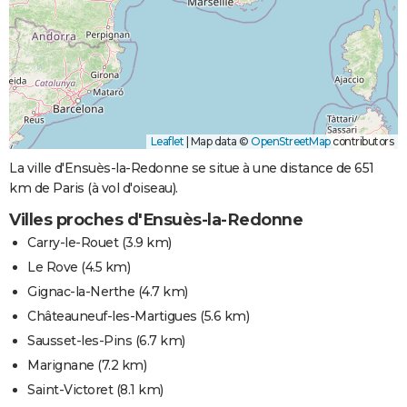
Leaflet
|
Map data ©
OpenStreetMap
contributors
La ville d'Ensuès-la-Redonne se situe à une distance de 651
km de Paris (à vol d'oiseau).
Villes proches d'Ensuès-la-Redonne
Carry-le-Rouet
(3.9 km)
Le Rove
(4.5 km)
Gignac-la-Nerthe
(4.7 km)
Châteauneuf-les-Martigues
(5.6 km)
Sausset-les-Pins
(6.7 km)
Marignane
(7.2 km)
Saint-Victoret
(8.1 km)