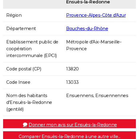
Ensuès-la-Redonne
Région
Provence-Alpes-Côte d'Azur
Département
Bouches-du-Rhône
Etablissement public de
Métropole d'Aix-Marseille-
coopération
Provence
intercommunale (EPCI)
Code postal (CP)
13820
Code Insee
13033
Nom des habitants
Ensuennens, Ensuennennes
d'Ensuès-la-Redonne
(gentilé)
Donner mon avis sur Ensuès-la-Redonne
Comparer Ensuès-la-Redonne à une autre ville...