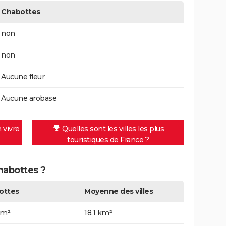
Chabottes
non
non
Aucune fleur
Aucune arobase
n vivre
Quelles sont les villes les plus
touristiques de France ?
Chabottes ?
ottes
Moyenne des villes
km²
18,1 km²