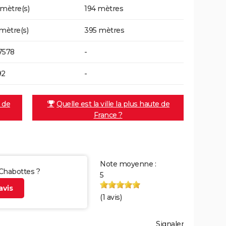
 mètre(s)
194 mètres
 mètre(s)
395 mètres
7578
-
92
-
e de
Quelle est la ville la plus haute de
France ?
Note moyenne :
 Chabottes ?
5
vis
(
1
avis)
Signaler