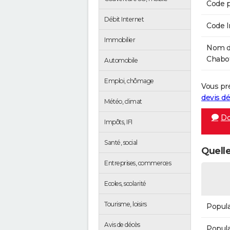
Code p
Débit Internet
Code 
Immobilier
Nom de
Chabot
Automobile
Emploi, chômage
Vous pr
devis 
Météo, climat
Do
Impôts, IFI
Santé, social
Quelle
Entreprises, commerces
Ecoles, scolarité
Tourisme, loisirs
Popula
Avis de décès
Popula