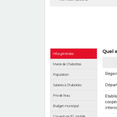
Quel e
Infos générales
Mairie de Chabottes
Régio
Population
Dépar
Salaires à Chabottes
Prix de l'eau
Etabli
coopér
Budget municipal
inter
Couverture 5G, mobile