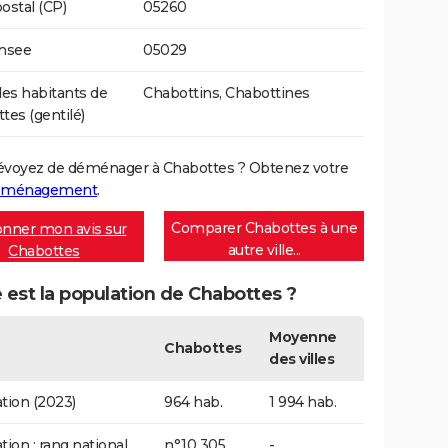
ostal (CP)
05260
Insee
05029
s habitants de
Chabottins, Chabottines
tes (gentilé)
évoyez de déménager à Chabottes ? Obtenez votre
déménagement
.
Comparer Chabottes à une
nner mon avis sur
autre ville...
Chabottes
 est la population de Chabottes ?
Moyenne
Chabottes
des villes
tion (2023)
964 hab.
1 994 hab.
tion : rang national
n°10 305
-