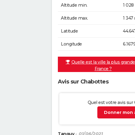
Altitude min.
1 028
Altitude max.
1 347
Latitude
44.64
Longitude
6.167
Quelle est la ville la plus grand
France ?
Avis sur Chabottes
Quel est votre avis sur
Donner mon a
Tanguy
- 01/06/2021