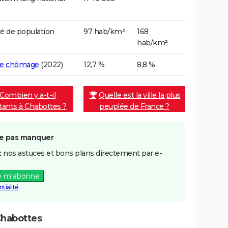
é de population
97 hab/km²
168
hab/km²
de chômage
(2022)
12,7 %
8,8 %
Combien y a-t-il
Quelle est la ville la plus
tants à Chabottes ?
peuplée de France ?
e pas manquer
 nos astuces et bons plans directement par e-
e m'abonne
tialité
Chabottes