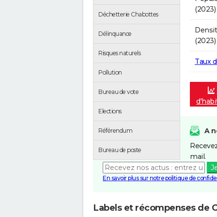
(2023)
Déchetterie Chabottes
Densit
Délinquance
(2023)
Risques naturels
Taux 
Pollution
Bureau de vote
d'habi
Elections
A n
Référendum
Recevez
Bureau de poste
mail.
J
En savoir plus sur notre politique de confiden
Labels et récompenses de 