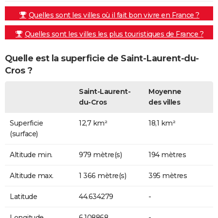
Quelles sont les villes où il fait bon vivre en France ?
Quelles sont les villes les plus touristiques de France ?
Quelle est la superficie de Saint-Laurent-du-
Cros ?
Saint-Laurent-
Moyenne
du-Cros
des villes
Superficie
12,7 km²
18,1 km²
(surface)
Altitude min.
979 mètre(s)
194 mètres
Altitude max.
1 366 mètre(s)
395 mètres
Latitude
44.634279
-
Longitude
6.108868
-