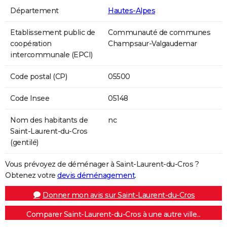
Département
Hautes-Alpes
Etablissement public de
Communauté de communes
coopération
Champsaur-Valgaudemar
intercommunale (EPCI)
Code postal (CP)
05500
Code Insee
05148
Nom des habitants de
nc
Saint-Laurent-du-Cros
(gentilé)
Vous prévoyez de déménager à Saint-Laurent-du-Cros ?
Obtenez votre
devis déménagement
.
Donner mon avis sur Saint-Laurent-du-Cros
Comparer Saint-Laurent-du-Cros à une autre ville...