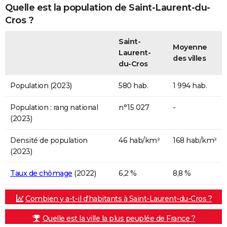
Quelle est la population de Saint-Laurent-du-
Cros ?
Saint-
Moyenne
Laurent-
des villes
du-Cros
Population (2023)
580 hab.
1 994 hab.
Population : rang national
n°15 027
-
(2023)
Densité de population
46 hab/km²
168 hab/km²
(2023)
Taux de chômage
(2022)
6,2 %
8,8 %
Combien y a-t-il d'habitants à Saint-Laurent-du-Cros ?
Quelle est la ville la plus peuplée de France ?