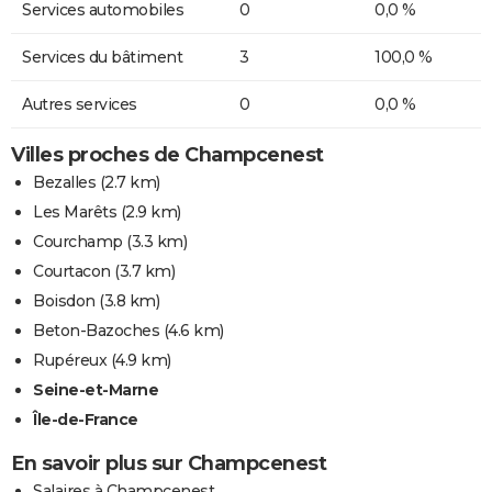
Services automobiles
0
0,0 %
Services du bâtiment
3
100,0 %
Autres services
0
0,0 %
Villes proches de Champcenest
Bezalles
(2.7 km)
Les Marêts
(2.9 km)
Courchamp
(3.3 km)
Courtacon
(3.7 km)
Boisdon
(3.8 km)
Beton-Bazoches
(4.6 km)
Rupéreux
(4.9 km)
Seine-et-Marne
Île-de-France
En savoir plus sur Champcenest
Salaires à Champcenest