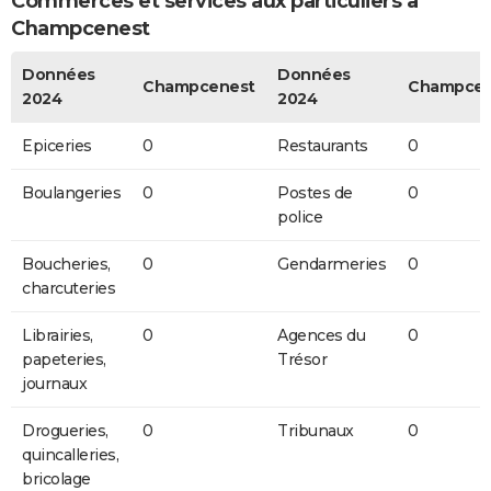
Commerces et services aux particuliers à
Champcenest
Données
Données
Champcenest
Champcen
2024
2024
Epiceries
0
Restaurants
0
Boulangeries
0
Postes de
0
police
Boucheries,
0
Gendarmeries
0
charcuteries
Librairies,
0
Agences du
0
papeteries,
Trésor
journaux
Drogueries,
0
Tribunaux
0
quincalleries,
bricolage