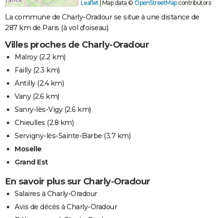
Leaflet
|
Map data ©
OpenStreetMap
contributors
La commune de Charly-Oradour se situe à une distance de
287 km de Paris (à vol d'oiseau).
Villes proches de Charly-Oradour
Malroy
(2.2 km)
Failly
(2.3 km)
Antilly
(2.4 km)
Vany
(2.6 km)
Sanry-lès-Vigy
(2.6 km)
Chieulles
(2.8 km)
Servigny-lès-Sainte-Barbe
(3.7 km)
Moselle
Grand Est
En savoir plus sur Charly-Oradour
Salaires à Charly-Oradour
Avis de décès à Charly-Oradour