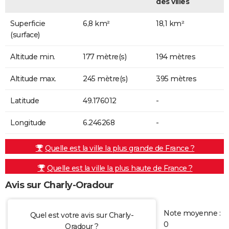
des villes
Superficie
6,8 km²
18,1 km²
(surface)
Altitude min.
177 mètre(s)
194 mètres
Altitude max.
245 mètre(s)
395 mètres
Latitude
49.176012
-
Longitude
6.246268
-
Quelle est la ville la plus grande de France ?
Quelle est la ville la plus haute de France ?
Avis sur Charly-Oradour
Note moyenne :
Quel est votre avis sur Charly-
0
Oradour ?