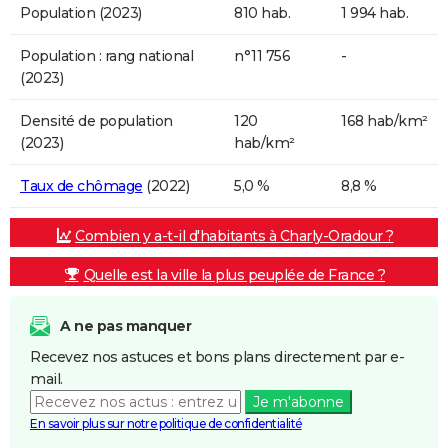
Population (2023)
810 hab.
1 994 hab.
Population : rang national
n°11 756
-
(2023)
Densité de population
120
168 hab/km²
(2023)
hab/km²
Taux de chômage
(2022)
5,0 %
8,8 %
Combien y a-t-il d'habitants à Charly-Oradour ?
Quelle est la ville la plus peuplée de France ?
A ne pas manquer
Recevez nos astuces et bons plans directement par e-
mail.
Je m'abonne
En savoir plus sur notre politique de confidentialité