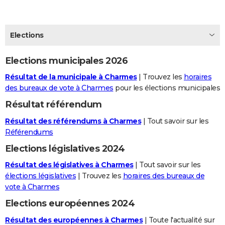
City break
Voyage de noces
Climat
Destinations
Voyage nature
Forum
+
PHOTO
GUIDES D'ACHAT
Elections
BONS PLANS
Elections municipales 2026
CARTE DE VOEUX
Résultat de la municipale à Charmes
| Trouvez les
horaires
des bureaux de vote à Charmes
pour les élections municipales
Carte Bonne année
Carte Pâques
Carte de Noël
Carte Saint-Valentin
Carte d'anniversaire
DICTIONNAIRE
Résultat référendum
Biographies
Expressions
Dictionnaire
Citations
Proverbes
PROGRAMME TV
Résultat des référendums à Charmes
| Tout savoir sur les
Référendums
COPAINS D'AVANT
Elections législatives 2024
Se connecter
Collèges
Universités
Service militaire
S'inscrire
Lycées
Primaires
Entreprises
Avis de recherche
AVIS DE DÉCÈS
Résultat des législatives à Charmes
| Tout savoir sur les
FORUM
élections législatives
| Trouvez les
horaires des bureaux de
vote à Charmes
Lifestyle
Sport
Television
Cinema
Bricolage
Culture
Auto
Voyage
Elections européennes 2024
Résultat des européennes à Charmes
| Toute l'actualité sur