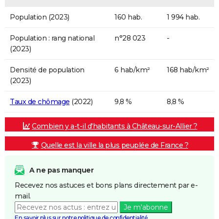
Population (2023)
160 hab.
1 994 hab.
Population : rang national
n°28 023
-
(2023)
Densité de population
6 hab/km²
168 hab/km²
(2023)
Taux de chômage
(2022)
9,8 %
8,8 %
Combien y a-t-il d'habitants à Château-sur-Allier ?
Quelle est la ville la plus peuplée de France ?
A ne pas manquer
Recevez nos astuces et bons plans directement par e-
mail.
Je m'abonne
En savoir plus sur notre politique de confidentialité