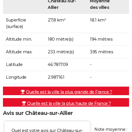
Château-sur-
Moyenne
Allier
des villes
Superficie
27,8 km²
18,1 km²
(surface)
Altitude min.
180 mètre(s)
194 mètres
Altitude max.
233 mètre(s)
395 mètres
Latitude
46.781709
-
Longitude
2.987161
-
Quelle est la ville la plus grande de France ?
Quelle est la ville la plus haute de France ?
Avis sur Château-sur-Allier
Note moyenne :
Quel est votre avis sur Château-sur-