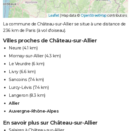
Leaflet
|
Map data ©
OpenStreetMap
contributors
La commune de Château-sur-Allier se situe à une distance de
236 km de Paris (à vol d'oiseau).
Villes proches de Château-sur-Allier
Neure
(4.1 km)
Mornay-sur-Allier
(4.3 km)
Le Veurdre
(6 km)
Livry
(6.6 km)
Sancoins
(7.4 km)
Lurcy-Lévis
(7.4 km)
Langeron
(8.3 km)
Allier
Auvergne-Rhône-Alpes
En savoir plus sur Château-sur-Allier
Salaires à Château-sur-Allier