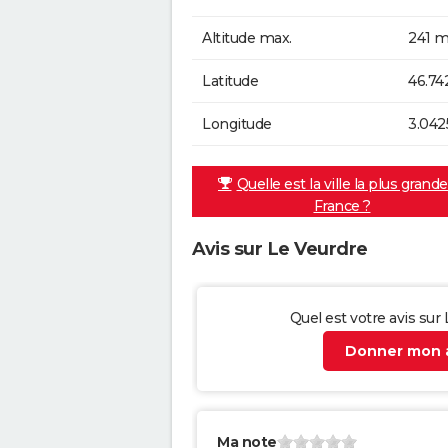
Altitude max.
241 m
Latitude
46.74
Longitude
3.042
Quelle est la ville la plus grand
France ?
Avis sur Le Veurdre
Quel est votre avis sur
Donner mon a
Ma note