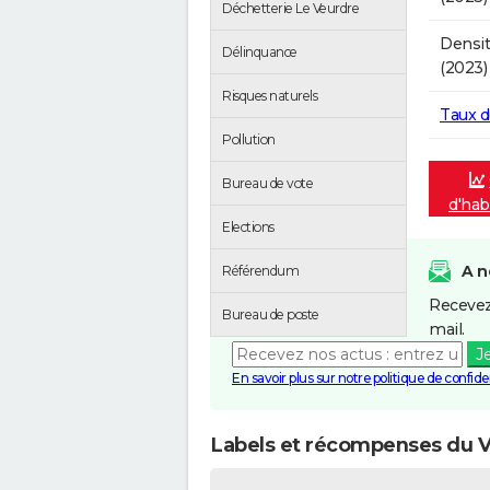
Déchetterie Le Veurdre
Densit
Délinquance
(2023)
Risques naturels
Taux 
Pollution
Bureau de vote
d'hab
Elections
A n
Référendum
Recevez
Bureau de poste
mail.
J
En savoir plus sur notre politique de confiden
Labels et récompenses du 