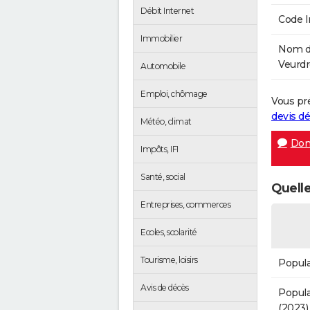
Débit Internet
Code 
Immobilier
Nom de
Veurdr
Automobile
Emploi, chômage
Vous pr
devis 
Météo, climat
Don
Impôts, IFI
Santé, social
Quelle
Entreprises, commerces
Ecoles, scolarité
Tourisme, loisirs
Popula
Avis de décès
Popula
(2023)