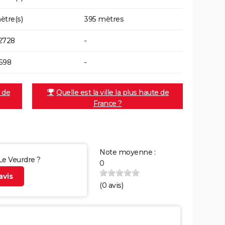
ètre(s)
395 mètres
2728
-
598
-
e de
Quelle est la ville la plus haute de
France ?
Note moyenne :
 Le Veurdre ?
0
vis
(
0
avis)