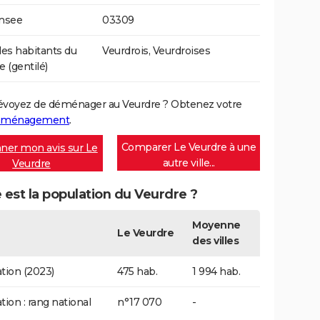
Insee
03309
s habitants du
Veurdrois, Veurdroises
e (gentilé)
évoyez de déménager au Veurdre ? Obtenez votre
déménagement
.
Comparer Le Veurdre à une
ner mon avis sur Le
autre ville...
Veurdre
 est la population du Veurdre ?
Moyenne
Le Veurdre
des villes
tion (2023)
475 hab.
1 994 hab.
tion : rang national
n°17 070
-