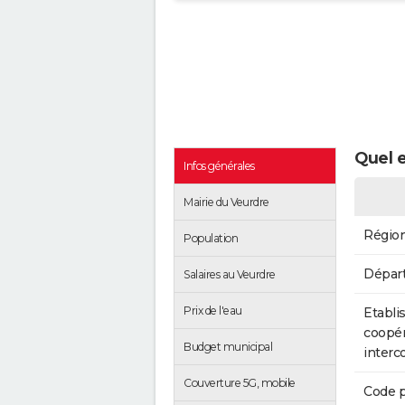
Quel e
Infos générales
Mairie du Veurdre
Régio
Population
Dépar
Salaires au Veurdre
Prix de l'eau
Etabli
coopér
Budget municipal
inter
Couverture 5G, mobile
Code p