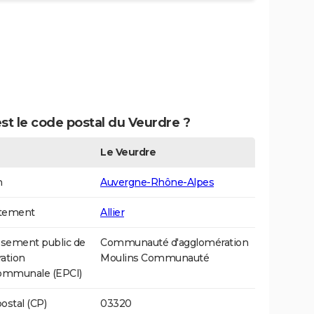
st le code postal du Veurdre ?
Le Veurdre
n
Auvergne-Rhône-Alpes
tement
Allier
ssement public de
Communauté d'agglomération
ation
Moulins Communauté
communale (EPCI)
ostal (CP)
03320