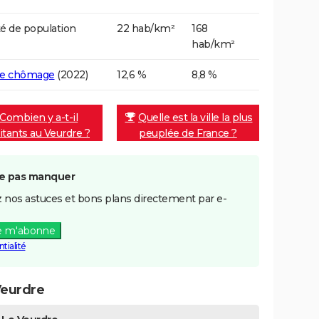
é de population
22 hab/km²
168
hab/km²
de chômage
(2022)
12,6 %
8,8 %
Combien y a-t-il
Quelle est la ville la plus
itants au Veurdre ?
peuplée de France ?
e pas manquer
 nos astuces et bons plans directement par e-
e m'abonne
tialité
Veurdre