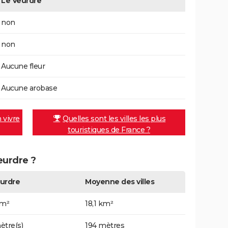
Le Veurdre
non
non
Aucune fleur
Aucune arobase
n vivre
Quelles sont les villes les plus
touristiques de France ?
eurdre ?
urdre
Moyenne des villes
km²
18,1 km²
ètre(s)
194 mètres