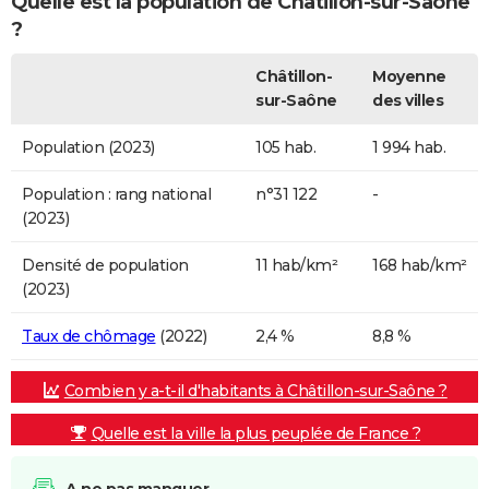
Quelle est la population de Châtillon-sur-Saône
?
Châtillon-
Moyenne
sur-Saône
des villes
Population (2023)
105 hab.
1 994 hab.
Population : rang national
n°31 122
-
(2023)
Densité de population
11 hab/km²
168 hab/km²
(2023)
Taux de chômage
(2022)
2,4 %
8,8 %
Combien y a-t-il d'habitants à Châtillon-sur-Saône ?
Quelle est la ville la plus peuplée de France ?
A ne pas manquer