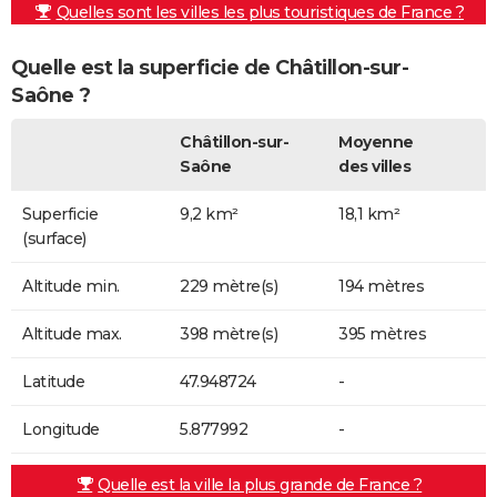
Quelles sont les villes les plus touristiques de France ?
Quelle est la superficie de Châtillon-sur-
Saône ?
Châtillon-sur-
Moyenne
Saône
des villes
Superficie
9,2 km²
18,1 km²
(surface)
Altitude min.
229 mètre(s)
194 mètres
Altitude max.
398 mètre(s)
395 mètres
Latitude
47.948724
-
Longitude
5.877992
-
Quelle est la ville la plus grande de France ?