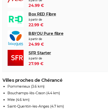
à partir de
24.99 €
Box RED Fibre
à partir de
22.99 €
B&YOU Pure fibre
à partir de
24.99 €
SFR Starter
à partir de
27.99 €
Villes proches de Chérancé
Pommerieux
(3.6 km)
Bouchamps-lès-Craon
(4.4 km)
Mée
(4.6 km)
Saint-Quentin-les-Anges
(4.7 km)