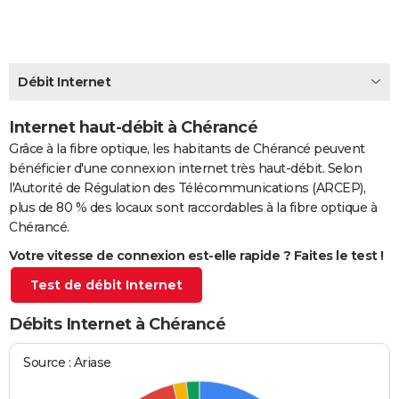
City break
Voyage de noces
Climat
Destinations
Voyage nature
Forum
+
PHOTO
GUIDES D'ACHAT
Débit Internet
BONS PLANS
Internet haut-débit à Chérancé
CARTE DE VOEUX
Grâce à la fibre optique, les habitants de Chérancé peuvent
Carte Bonne année
Carte Pâques
Carte de Noël
Carte Saint-Valentin
Carte d'anniversaire
DICTIONNAIRE
bénéficier d'une connexion internet très haut-débit. Selon
l'Autorité de Régulation des Télécommunications (ARCEP),
Biographies
Expressions
Dictionnaire
Citations
Proverbes
PROGRAMME TV
plus de 80 % des locaux sont raccordables à la fibre optique à
Chérancé.
COPAINS D'AVANT
Votre vitesse de connexion est-elle rapide ? Faites le test !
Se connecter
Collèges
Universités
Service militaire
S'inscrire
Lycées
Primaires
Entreprises
Avis de recherche
AVIS DE DÉCÈS
Test de débit Internet
FORUM
Débits Internet à Chérancé
Lifestyle
Sport
Television
Cinema
Bricolage
Culture
Auto
Voyage
Source : Ariase