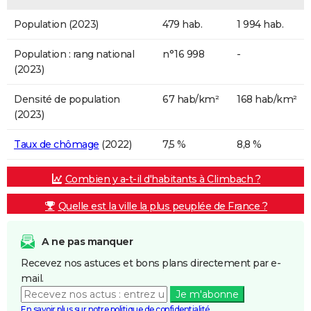
Population (2023)
479 hab.
1 994 hab.
Population : rang national
n°16 998
-
(2023)
Densité de population
67 hab/km²
168 hab/km²
(2023)
Taux de chômage
(2022)
7,5 %
8,8 %
Combien y a-t-il d'habitants à Climbach ?
Quelle est la ville la plus peuplée de France ?
A ne pas manquer
Recevez nos astuces et bons plans directement par e-
mail.
Je m'abonne
En savoir plus sur notre politique de confidentialité