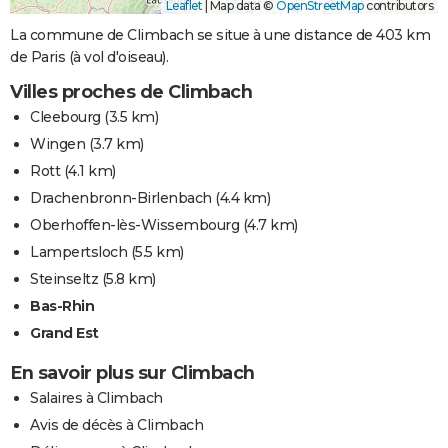
Leaflet
|
Map data ©
OpenStreetMap
contributors
La commune de Climbach se situe à une distance de 403 km
de Paris (à vol d'oiseau).
Villes proches de Climbach
Cleebourg
(3.5 km)
Wingen
(3.7 km)
Rott
(4.1 km)
Drachenbronn-Birlenbach
(4.4 km)
Oberhoffen-lès-Wissembourg
(4.7 km)
Lampertsloch
(5.5 km)
Steinseltz
(5.8 km)
Bas-Rhin
Grand Est
En savoir plus sur Climbach
Salaires à Climbach
Avis de décès à Climbach