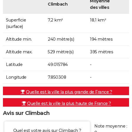
Moyenne
Climbach
des villes
Superficie
7,2 km²
18,1 km²
(surface)
Altitude min.
240 mètre(s)
194 mètres
Altitude max.
529 mètre(s)
395 mètres
Latitude
49.015784
-
Longitude
7.850308
-
Quelle est la ville la plus grande de France ?
Quelle est la ville la plus haute de France ?
Avis sur Climbach
Note moyenne :
Quel est votre avis sur Climbach ?