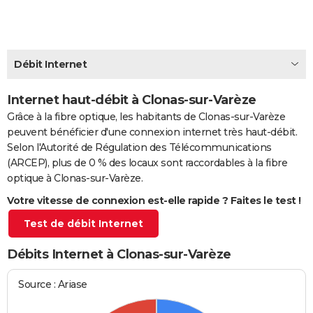
City break
Voyage de noces
Climat
Destinations
Voyage nature
Forum
+
PHOTO
GUIDES D'ACHAT
Débit Internet
BONS PLANS
Internet haut-débit à Clonas-sur-Varèze
CARTE DE VOEUX
Grâce à la fibre optique, les habitants de Clonas-sur-Varèze
Carte Bonne année
Carte Pâques
Carte de Noël
Carte Saint-Valentin
Carte d'anniversaire
DICTIONNAIRE
peuvent bénéficier d'une connexion internet très haut-débit.
Selon l'Autorité de Régulation des Télécommunications
Biographies
Expressions
Dictionnaire
Citations
Proverbes
PROGRAMME TV
(ARCEP), plus de 0 % des locaux sont raccordables à la fibre
optique à Clonas-sur-Varèze.
COPAINS D'AVANT
Votre vitesse de connexion est-elle rapide ? Faites le test !
Se connecter
Collèges
Universités
Service militaire
S'inscrire
Lycées
Primaires
Entreprises
Avis de recherche
AVIS DE DÉCÈS
Test de débit Internet
FORUM
Débits Internet à Clonas-sur-Varèze
Lifestyle
Sport
Television
Cinema
Bricolage
Culture
Auto
Voyage
Source : Ariase