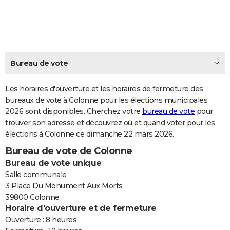
City break
Voyage de noces
Climat
Destinations
Voyage nature
Forum
+
PHOTO
GUIDES D'ACHAT
BONS PLANS
Bureau de vote
CARTE DE VOEUX
Les horaires d'ouverture et les horaires de fermeture des
Carte Bonne année
Carte Pâques
Carte de Noël
Carte Saint-Valentin
Carte d'anniversaire
DICTIONNAIRE
bureaux de vote à Colonne pour les élections municipales
2026 sont disponibles. Cherchez votre
bureau de vote
pour
Biographies
Expressions
Dictionnaire
Citations
Proverbes
PROGRAMME TV
trouver son adresse et découvrez où et quand voter pour les
élections à Colonne ce dimanche 22 mars 2026.
COPAINS D'AVANT
Bureau de vote de Colonne
Se connecter
Collèges
Universités
Service militaire
S'inscrire
Lycées
Primaires
Entreprises
Avis de recherche
AVIS DE DÉCÈS
Bureau de vote unique
Salle communale
FORUM
3 Place Du Monument Aux Morts
39800 Colonne
Lifestyle
Sport
Television
Cinema
Bricolage
Culture
Auto
Voyage
Horaire d'ouverture et de fermeture
Ouverture : 8 heures