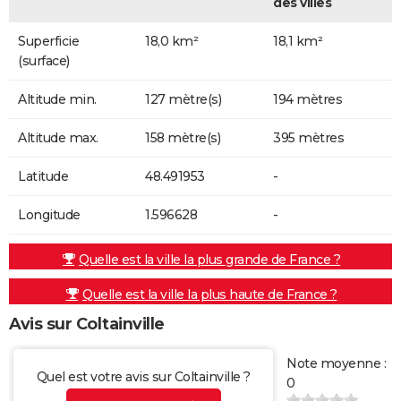
des villes
Superficie
18,0 km²
18,1 km²
(surface)
Altitude min.
127 mètre(s)
194 mètres
Altitude max.
158 mètre(s)
395 mètres
Latitude
48.491953
-
Longitude
1.596628
-
Quelle est la ville la plus grande de France ?
Quelle est la ville la plus haute de France ?
Avis sur Coltainville
Note moyenne :
Quel est votre avis sur Coltainville ?
0