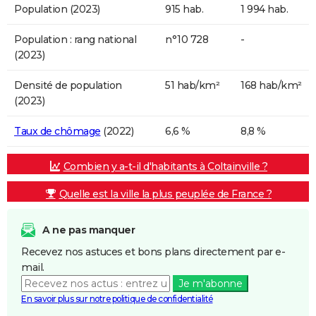
Population (2023)
915 hab.
1 994 hab.
Population : rang national
n°10 728
-
(2023)
Densité de population
51 hab/km²
168 hab/km²
(2023)
Taux de chômage
(2022)
6,6 %
8,8 %
Combien y a-t-il d'habitants à Coltainville ?
Quelle est la ville la plus peuplée de France ?
A ne pas manquer
Recevez nos astuces et bons plans directement par e-
mail.
Je m'abonne
En savoir plus sur notre politique de confidentialité