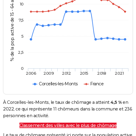
% de la pop. active de 15 - 64 ans
10
7,5
5
2,5
0
2006
2009
2012
2015
2018
2021
Corcelles-les-Monts
France
À Corcelles-les-Monts, le taux de chômage a atteint
4,5 %
en
2022, ce qui représente 11 chômeurs dans la commune et 236
personnes en activité.
Classement des villes avec le plus de chômage
Le taux de chômage présenté ici porte sur la population active