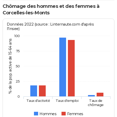
Chômage des hommes et des femmes à
Corcelles-les-Monts
Données 2022 (source : Linternaute.com d'après
l'Insee)
100
% de la pop. active de 15-64 ans
75
50
25
0
Taux d'activité
Taux d'emploi
Taux de
chômage
Hommes
Femmes