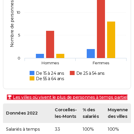
Nombre de personnes
10
5
0
Hommes
Femmes
De 15 à 24 ans
De 25 à 54 ans
De 55 à 64 ans
Les villes où vivent le plus de personnes à temps partiel
Corcelles-
% des
Moyenne
Données 2022
les-Monts
salariés
des villes
Salariés à temps
33
100%
100%