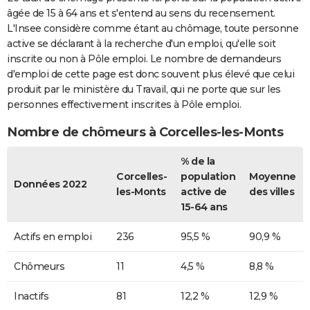
âgée de 15 à 64 ans et s'entend au sens du recensement.
L'Insee considère comme étant au chômage, toute personne
active se déclarant à la recherche d'un emploi, qu'elle soit
inscrite ou non à Pôle emploi. Le nombre de demandeurs
d'emploi de cette page est donc souvent plus élevé que celui
produit par le ministère du Travail, qui ne porte que sur les
personnes effectivement inscrites à Pôle emploi.
Nombre de chômeurs à Corcelles-les-Monts
% de la
Corcelles-
population
Moyenne
Données 2022
les-Monts
active de
des villes
15-64 ans
Actifs en emploi
236
95,5 %
90,9 %
Chômeurs
11
4,5 %
8,8 %
Inactifs
81
12,2 %
12,9 %