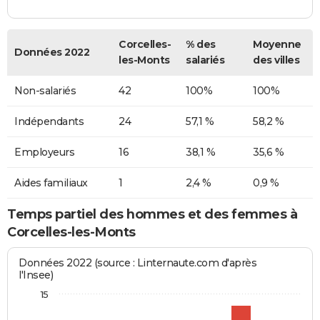
Corcelles-
% des
Moyenne
Données 2022
les-Monts
salariés
des villes
Non-salariés
42
100%
100%
Indépendants
24
57,1 %
58,2 %
Employeurs
16
38,1 %
35,6 %
Aides familiaux
1
2,4 %
0,9 %
Temps partiel des hommes et des femmes à
Corcelles-les-Monts
Données 2022 (source : Linternaute.com d'après
l'Insee)
15