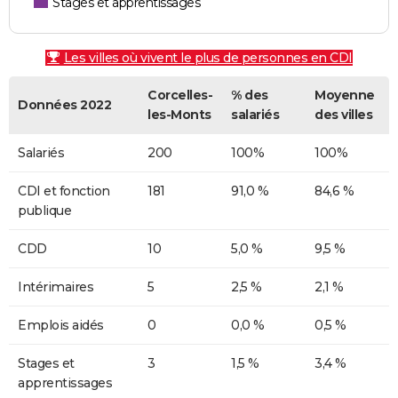
Stages et apprentissages
Les villes où vivent le plus de personnes en CDI
Corcelles-
% des
Moyenne
Données 2022
les-Monts
salariés
des villes
Salariés
200
100%
100%
CDI et fonction
181
91,0 %
84,6 %
publique
CDD
10
5,0 %
9,5 %
Intérimaires
5
2,5 %
2,1 %
Emplois aidés
0
0,0 %
0,5 %
Stages et
3
1,5 %
3,4 %
apprentissages