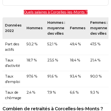
Quels salaires à Corcelles-les-Monts ?
Hommes :
Femmes :
Données
Hommes
moyenne
Femmes
moyenne
2022
des villes
des villes
Part des
50,2 %
52,1 %
49,4 %
47,5 %
actifs
Taux
18,7 %
23,5 %
18,4 %
21,4 %
d'activité
Taux
97,6 %
91,6 %
93,4 %
90,0 %
d'emploi
Taux de
2,4 %
7,9 %
6,6 %
9,3 %
chômage
Combien de retraités à Corcelles-les-Monts ?