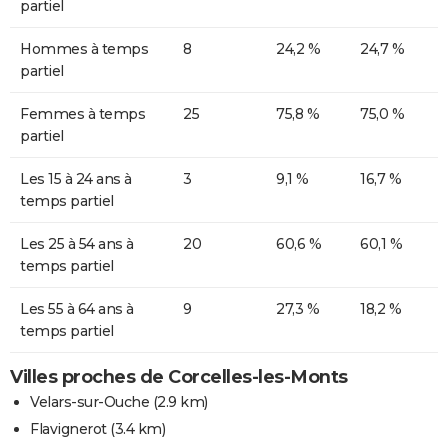
partiel
Hommes à temps
8
24,2 %
24,7 %
partiel
Femmes à temps
25
75,8 %
75,0 %
partiel
Les 15 à 24 ans à
3
9,1 %
16,7 %
temps partiel
Les 25 à 54 ans à
20
60,6 %
60,1 %
temps partiel
Les 55 à 64 ans à
9
27,3 %
18,2 %
temps partiel
Villes proches de Corcelles-les-Monts
Velars-sur-Ouche
(2.9 km)
Flavignerot
(3.4 km)