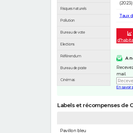
(2023)
Risques naturels
Taux 
Pollution
Bureau de vote
d'habit
Elections
Référendum
A n
Recevez
Bureau de poste
mail.
Cinémas
En savoir 
Labels et récompenses de 
Pavillon bleu