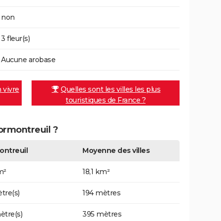
non
3 fleur(s)
Aucune arobase
n vivre
Quelles sont les villes les plus
touristiques de France ?
Cormontreuil ?
ntreuil
Moyenne des villes
m²
18,1 km²
tre(s)
194 mètres
ètre(s)
395 mètres