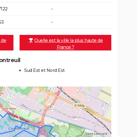
7122
-
53
-
e de
Quelle est la ville la plus haute de
France ?
ontreuil
Sud Est et Nord Est