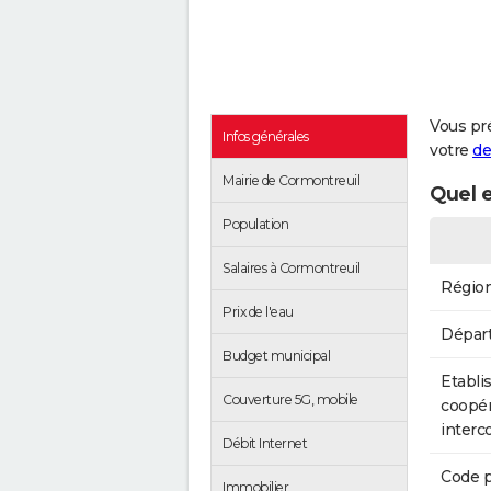
Vous pr
Infos générales
votre
de
Mairie de Cormontreuil
Quel e
Population
Salaires à Cormontreuil
Régio
Prix de l'eau
Dépar
Budget municipal
Etabli
Couverture 5G, mobile
coopér
inter
Débit Internet
Code p
Immobilier