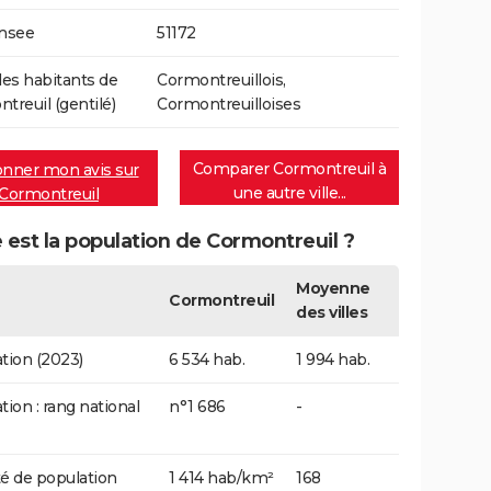
Insee
51172
s habitants de
Cormontreuillois,
treuil (gentilé)
Cormontreuilloises
Comparer Cormontreuil à
nner mon avis sur
une autre ville...
Cormontreuil
 est la population de Cormontreuil ?
Moyenne
Cormontreuil
des villes
tion (2023)
6 534 hab.
1 994 hab.
tion : rang national
n°1 686
-
é de population
1 414 hab/km²
168