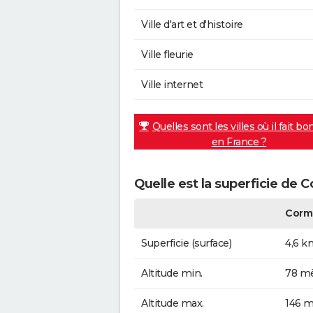
Ville d'art et d'histoire
Ville fleurie
Ville internet
Quelles sont les villes où il fait bo
en France ?
Quelle est la superficie de 
Cormo
Superficie (surface)
4,6 k
Altitude min.
78 mè
Altitude max.
146 m