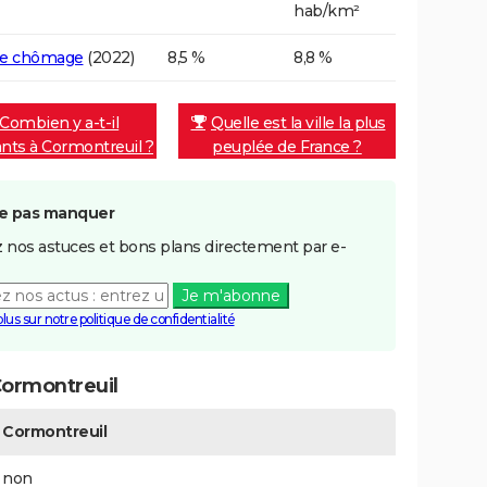
hab/km²
de chômage
(2022)
8,5 %
8,8 %
Combien y a-t-il
Quelle est la ville la plus
ants à Cormontreuil ?
peuplée de France ?
e pas manquer
 nos astuces et bons plans directement par e-
Je m'abonne
plus sur notre politique de confidentialité
Cormontreuil
Cormontreuil
non