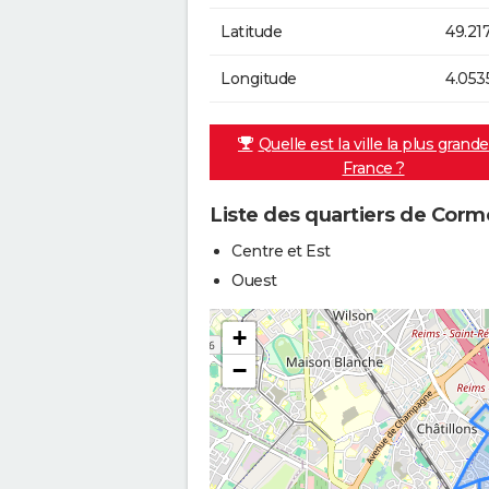
Latitude
49.21
Longitude
4.053
Quelle est la ville la plus grand
France ?
Liste des quartiers de Corm
Centre et Est
Ouest
+
−