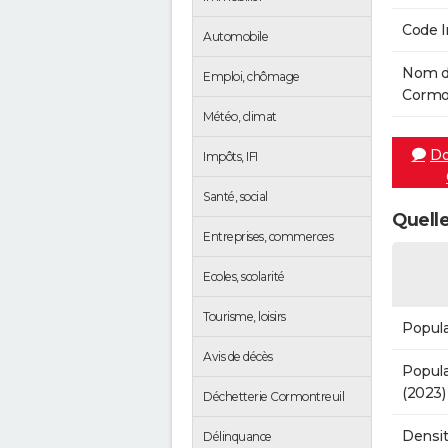
Code 
Automobile
Nom de
Emploi, chômage
Cormon
Météo, climat
Do
Impôts, IFI
Santé, social
Quelle
Entreprises, commerces
Ecoles, scolarité
Tourisme, loisirs
Popula
Avis de décès
Popula
(2023)
Déchetterie Cormontreuil
Densit
Délinquance