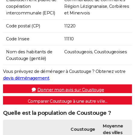
coopération
Région Lézignanaise, Corbières
intercommunale (EPCI)
et Minervois
Code postal (CP)
11220
Code Insee
11110
Nom des habitants de
Coustougeois, Coustougeoises
Coustouge (gentilé)
Vous prévoyez de déménager à Coustouge ? Obtenez votre
devis déménagement
.
Donner mon avis sur Coustouge
Comparer Coustouge à une autre ville...
Quelle est la population de Coustouge ?
Moyenne
Coustouge
des villes