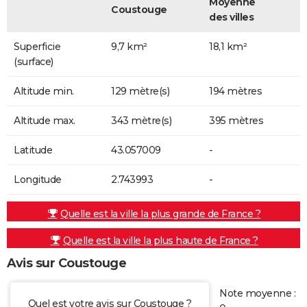
Moyenne
Coustouge
des villes
Superficie
9,7 km²
18,1 km²
(surface)
Altitude min.
129 mètre(s)
194 mètres
Altitude max.
343 mètre(s)
395 mètres
Latitude
43.057009
-
Longitude
2.743993
-
Quelle est la ville la plus grande de France ?
Quelle est la ville la plus haute de France ?
Avis sur Coustouge
Note moyenne :
Quel est votre avis sur Coustouge ?