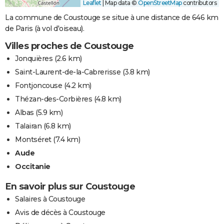
Leaflet
|
Map data ©
OpenStreetMap
contributors
La commune de Coustouge se situe à une distance de 646 km
de Paris (à vol d'oiseau).
Villes proches de Coustouge
Jonquières
(2.6 km)
Saint-Laurent-de-la-Cabrerisse
(3.8 km)
Fontjoncouse
(4.2 km)
Thézan-des-Corbières
(4.8 km)
Albas
(5.9 km)
Talairan
(6.8 km)
Montséret
(7.4 km)
Aude
Occitanie
En savoir plus sur Coustouge
Salaires à Coustouge
Avis de décès à Coustouge