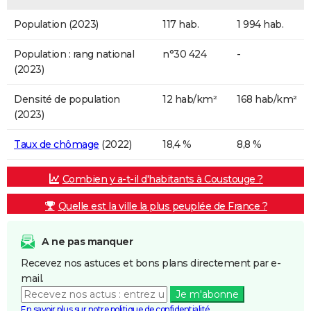
Population (2023)
117 hab.
1 994 hab.
Population : rang national
n°30 424
-
(2023)
Densité de population
12 hab/km²
168 hab/km²
(2023)
Taux de chômage
(2022)
18,4 %
8,8 %
Combien y a-t-il d'habitants à Coustouge ?
Quelle est la ville la plus peuplée de France ?
A ne pas manquer
Recevez nos astuces et bons plans directement par e-
mail.
Je m'abonne
En savoir plus sur notre politique de confidentialité