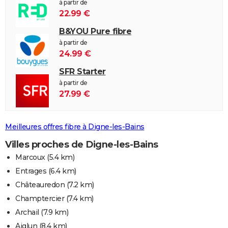
à partir de
22.99 €
B&YOU Pure fibre
à partir de
24.99 €
SFR Starter
à partir de
27.99 €
Meilleures offres fibre à Digne-les-Bains
Villes proches de Digne-les-Bains
Marcoux
(5.4 km)
Entrages
(6.4 km)
Châteauredon
(7.2 km)
Champtercier
(7.4 km)
Archail
(7.9 km)
Aiglun
(8.4 km)