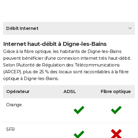
City break
Voyage de noces
Climat
Destinations
Voyage nature
Forum
+
PHOTO
GUIDES D'ACHAT
Débit Internet
BONS PLANS
Internet haut-débit à Digne-les-Bains
CARTE DE VOEUX
Grâce à la fibre optique, les habitants de Digne-les-Bains
Carte Bonne année
Carte Pâques
Carte de Noël
Carte Saint-Valentin
Carte d'anniversaire
DICTIONNAIRE
peuvent bénéficier d'une connexion internet très haut-débit.
Selon l'Autorité de Régulation des Télécommunications
Biographies
Expressions
Dictionnaire
Citations
Proverbes
PROGRAMME TV
(ARCEP), plus de 25 % des locaux sont raccordables à la fibre
optique à Digne-les-Bains.
COPAINS D'AVANT
Opérateur
ADSL
Fibre optique
Se connecter
Collèges
Universités
Service militaire
S'inscrire
Lycées
Primaires
Entreprises
Avis de recherche
AVIS DE DÉCÈS
Orange
FORUM
Lifestyle
Sport
Television
Cinema
Bricolage
Culture
Auto
Voyage
SFR