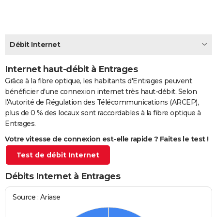
City break
Voyage de noces
Climat
Destinations
Voyage nature
Forum
+
PHOTO
GUIDES D'ACHAT
Débit Internet
BONS PLANS
Internet haut-débit à Entrages
CARTE DE VOEUX
Grâce à la fibre optique, les habitants d'Entrages peuvent
Carte Bonne année
Carte Pâques
Carte de Noël
Carte Saint-Valentin
Carte d'anniversaire
DICTIONNAIRE
bénéficier d'une connexion internet très haut-débit. Selon
l'Autorité de Régulation des Télécommunications (ARCEP),
Biographies
Expressions
Dictionnaire
Citations
Proverbes
PROGRAMME TV
plus de 0 % des locaux sont raccordables à la fibre optique à
Entrages.
COPAINS D'AVANT
Votre vitesse de connexion est-elle rapide ? Faites le test !
Se connecter
Collèges
Universités
Service militaire
S'inscrire
Lycées
Primaires
Entreprises
Avis de recherche
AVIS DE DÉCÈS
Test de débit Internet
FORUM
Débits Internet à Entrages
Lifestyle
Sport
Television
Cinema
Bricolage
Culture
Auto
Voyage
Source : Ariase