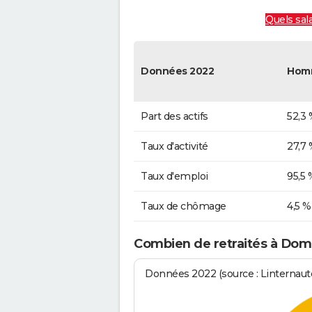
Quels sal
Données 2022
Hom
Part des actifs
52,3 
Taux d'activité
27,7 
Taux d'emploi
95,5 
Taux de chômage
4,5 %
Combien de retraités à Domb
Données 2022 (source : Linternaute