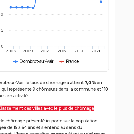
5
,5
0
2006
2009
2012
2015
2018
2021
Dombrot-sur-Vair
France
ot-sur-Vair, le taux de chômage a atteint
7,0 %
en
e qui représente 9 chômeurs dans la commune et 118
s en activité.
Classement des villes avec le plus de chômage
de chômage présenté ici porte sur la population
gée de 15 à 64 ans et s'entend au sens du