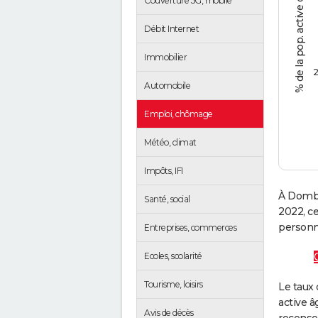
% de la pop. active de 15 - 64 ans
Couverture 5G, mobile
Débit Internet
Immobilier
2
Automobile
Emploi, chômage
Météo, climat
Impôts, IFI
À Dombr
Santé, social
2022, c
personne
Entreprises, commerces
Ecoles, scolarité
Tourisme, loisirs
Le taux 
active â
Avis de décès