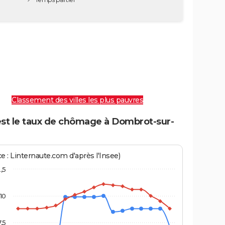
Classement des villes les plus pauvres
est le taux de chômage à Dombrot-sur-
e : Linternaute.com d'après l'Insee)
2,5
10
7,5