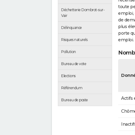
recense
toute pe
Déchetterie Dombrot-sur-
emploi, 
Vair
de dema
plus éle
Délinquance
porte qu
emploi.
Risques naturels
Pollution
Nombr
Bureau de vote
Donné
Elections
Référendum
Actifs
Bureau de poste
Chôme
Inactif