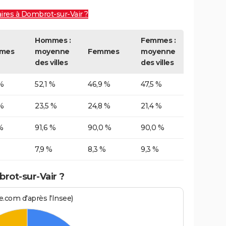
aires à Dombrot-sur-Vair ?
Hommes :
Femmes :
mes
moyenne
Femmes
moyenne
des villes
des villes
%
52,1 %
46,9 %
47,5 %
%
23,5 %
24,8 %
21,4 %
%
91,6 %
90,0 %
90,0 %
7,9 %
8,3 %
9,3 %
rot-sur-Vair ?
.com d'après l'Insee)