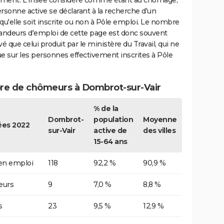
ment. L'Insee considère comme étant au chômage,
rsonne active se déclarant à la recherche d'un
qu'elle soit inscrite ou non à Pôle emploi. Le nombre
ndeurs d'emploi de cette page est donc souvent
vé que celui produit par le ministère du Travail, qui ne
e sur les personnes effectivement inscrites à Pôle
e de chômeurs à Dombrot-sur-Vair
% de la
Dombrot-
population
Moyenne
es 2022
sur-Vair
active de
des villes
15-64 ans
 en emploi
118
92,2 %
90,9 %
urs
9
7,0 %
8,8 %
s
23
9,5 %
12,9 %