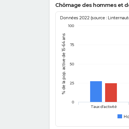
Chômage des hommes et de
Données 2022 (source : Linternaute
100
% de la pop. active de 15-64 ans
75
50
25
0
Taux d'activité
H