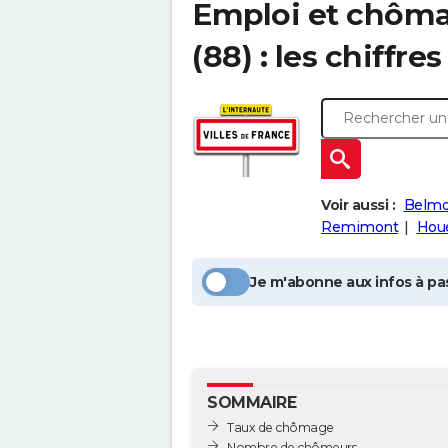
Emploi et chôm
(88) : les chiffres
Voir aussi :
Belmo
Remimont
Hou
Je m'abonne aux infos à pas
SOMMAIRE
Taux de chômage
Nombre de chômeurs