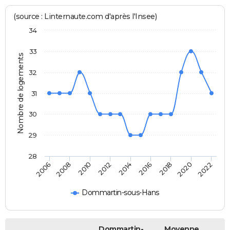
(source : Linternaute.com d'après l'Insee)
34
33
Nombre de logements
32
31
30
29
28
2008
2014
2020
2010
2016
2022
2006
2012
2018
Dommartin-sous-Hans
Dommartin-
Moyenne