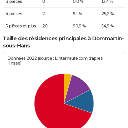
3 pièces
0
0,0 %
13,4 %
4 pièces
2
9,1 %
25,2 %
5 pièces et plus
20
90,9 %
54,9 %
Taille des résidences principales à Dommartin-
sous-Hans
Données 2022 (source : Linternaute.com d'après
l'Insee)