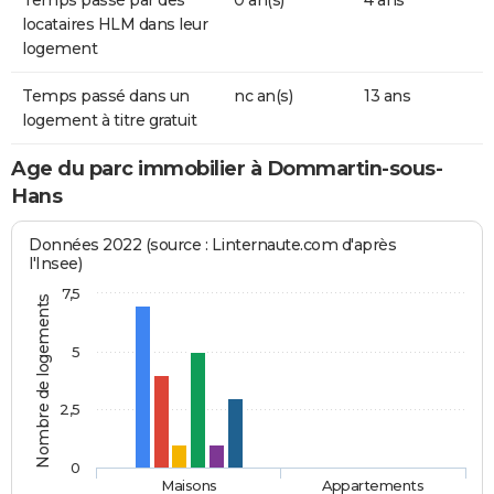
Temps passé par des
0 an(s)
4 ans
locataires HLM dans leur
logement
Temps passé dans un
nc an(s)
13 ans
logement à titre gratuit
Age du parc immobilier à Dommartin-sous-
Hans
Données 2022 (source : Linternaute.com d'après
l'Insee)
7,5
Nombre de logements
5
2,5
0
Maisons
Appartements