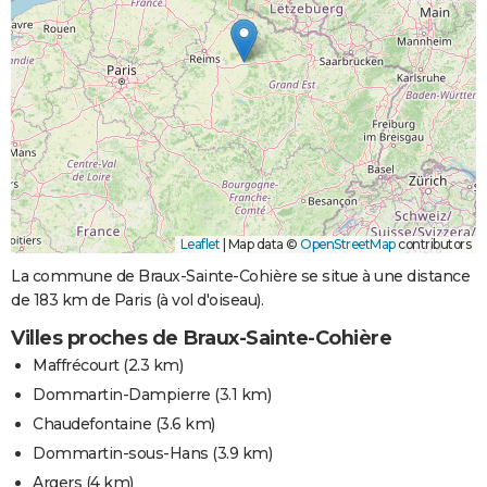
Leaflet
|
Map data ©
OpenStreetMap
contributors
La commune de Braux-Sainte-Cohière se situe à une distance
de 183 km de Paris (à vol d'oiseau).
Villes proches de Braux-Sainte-Cohière
Maffrécourt
(2.3 km)
Dommartin-Dampierre
(3.1 km)
Chaudefontaine
(3.6 km)
Dommartin-sous-Hans
(3.9 km)
Argers
(4 km)