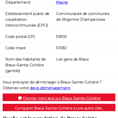
Département
Marne
Etablissement public de
Communauté de communes
coopération
de l'Argonne Champenoise
intercommunale (EPCI)
Code postal (CP)
51800
Code Insee
51082
Nom des habitants de
Les gens de Braux
Braux-Sainte-Cohière
(gentilé)
Vous prévoyez de déménager à Braux-Sainte-Cohière ?
Obtenez votre
devis déménagement
.
Donner mon avis sur Braux-Sainte-Cohière
Comparer Braux-Sainte-Cohière à une autre ville...