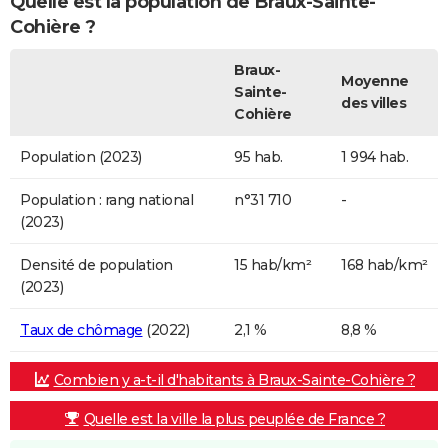
Quelle est la population de Braux-Sainte-
Cohière ?
Braux-
Moyenne
Sainte-
des villes
Cohière
Population (2023)
95 hab.
1 994 hab.
Population : rang national
n°31 710
-
(2023)
Densité de population
15 hab/km²
168 hab/km²
(2023)
Taux de chômage
(2022)
2,1 %
8,8 %
Combien y a-t-il d'habitants à Braux-Sainte-Cohière ?
Quelle est la ville la plus peuplée de France ?