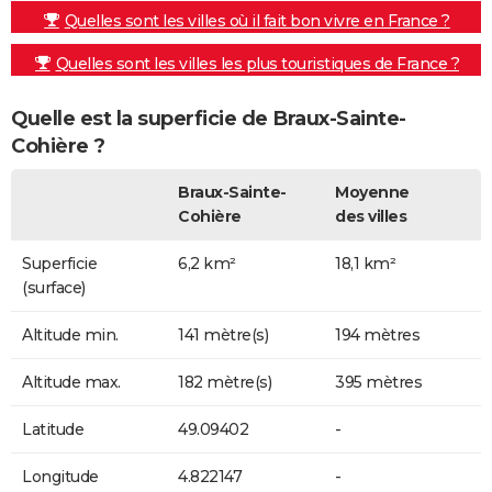
Quelles sont les villes où il fait bon vivre en France ?
Quelles sont les villes les plus touristiques de France ?
Quelle est la superficie de Braux-Sainte-
Cohière ?
Braux-Sainte-
Moyenne
Cohière
des villes
Superficie
6,2 km²
18,1 km²
(surface)
Altitude min.
141 mètre(s)
194 mètres
Altitude max.
182 mètre(s)
395 mètres
Latitude
49.09402
-
Longitude
4.822147
-