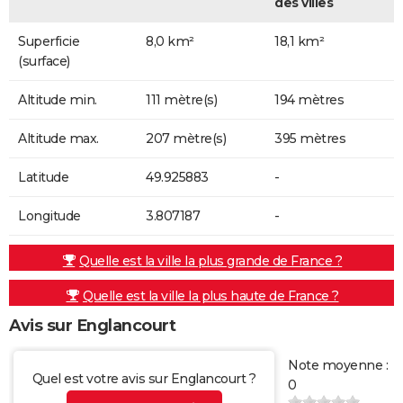
des villes
Superficie
8,0 km²
18,1 km²
(surface)
Altitude min.
111 mètre(s)
194 mètres
Altitude max.
207 mètre(s)
395 mètres
Latitude
49.925883
-
Longitude
3.807187
-
Quelle est la ville la plus grande de France ?
Quelle est la ville la plus haute de France ?
Avis sur Englancourt
Note moyenne :
Quel est votre avis sur Englancourt ?
0