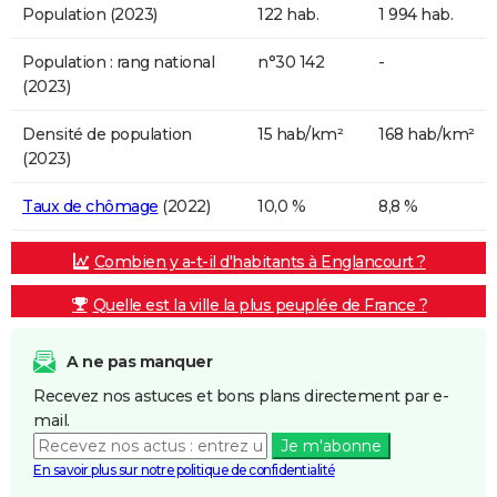
Population (2023)
122 hab.
1 994 hab.
Population : rang national
n°30 142
-
(2023)
Densité de population
15 hab/km²
168 hab/km²
(2023)
Taux de chômage
(2022)
10,0 %
8,8 %
Combien y a-t-il d'habitants à Englancourt ?
Quelle est la ville la plus peuplée de France ?
A ne pas manquer
Recevez nos astuces et bons plans directement par e-
mail.
Je m'abonne
En savoir plus sur notre politique de confidentialité