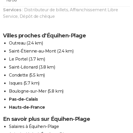
Services
: Distributeur de billets, Affranchissement Libre
Service, Dépôt de chèque
Villes proches d'Équihen-Plage
Outreau
(2.4 km)
Saint-Étienne-au-Mont
(2.4 km)
Le Portel
(3.7 km)
Saint-Léonard
(3.8 km)
Condette
(5.5 km)
Isques
(5.7 km)
Boulogne-sur-Mer
(5.8 km)
Pas-de-Calais
Hauts-de-France
En savoir plus sur Équihen-Plage
Salaires à Équihen-Plage