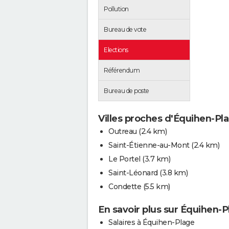
Pollution
Bureau de vote
Elections
Référendum
Bureau de poste
Villes proches d'Équihen-Pl
Outreau
(2.4 km)
Saint-Étienne-au-Mont
(2.4 km)
Le Portel
(3.7 km)
Saint-Léonard
(3.8 km)
Condette
(5.5 km)
En savoir plus sur Équihen-
Salaires à Équihen-Plage