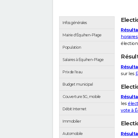
Elect
Infos générales
Résulta
Mairie d'Équihen-Plage
horaire
électio
Population
Résul
Salaires à Équihen-Plage
Résulta
Prix de l'eau
sur les
Budget municipal
Electi
Résulta
Couverture 5G, mobile
les
élect
Débit Internet
vote à 
Immobilier
Elect
Résulta
Automobile