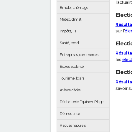
l'actuali
Emploi, chômage
Electi
Météo, climat
Résulta
sur l'
éle
Impôts, IFI
Electi
Santé, social
Résulta
Entreprises, commerces
les
élec
Ecoles, scolarité
Elect
Tourisme, loisirs
Résulta
savoir s
Avis de décès
Déchetterie Équihen-Plage
Délinquance
Risques naturels