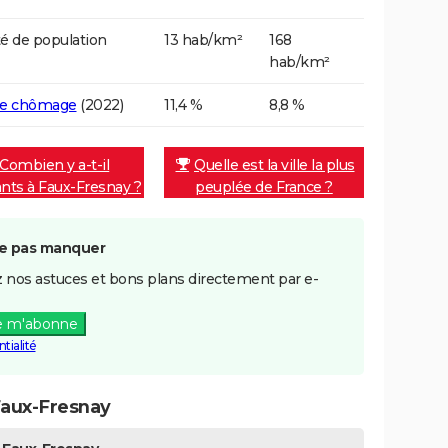
é de population
13 hab/km²
168
hab/km²
de chômage
(2022)
11,4 %
8,8 %
Combien y a-t-il
Quelle est la ville la plus
ants à Faux-Fresnay ?
peuplée de France ?
e pas manquer
 nos astuces et bons plans directement par e-
e m'abonne
tialité
Faux-Fresnay