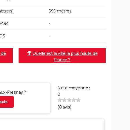
ètre(s)
395 mètres
2494
-
515
-
e de
Quelle est la ville la plus haute de
France ?
Note moyenne :
Faux-Fresnay ?
0
vis
(
0
avis)