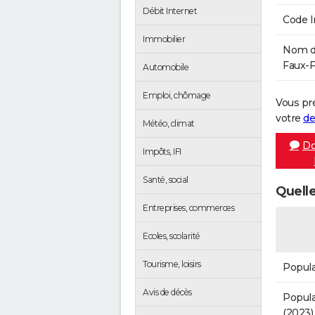
Débit Internet
Code 
Immobilier
Nom de
Faux-F
Automobile
Emploi, chômage
Vous pr
votre
de
Météo, climat
Do
Impôts, IFI
Santé, social
Quelle
Entreprises, commerces
Ecoles, scolarité
Tourisme, loisirs
Popula
Avis de décès
Popula
(2023)