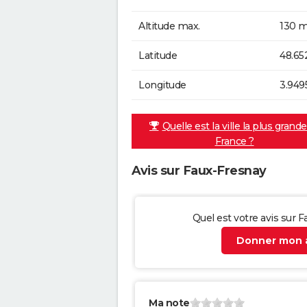
Altitude max.
130 m
Latitude
48.65
Longitude
3.949
Quelle est la ville la plus grand
France ?
Avis sur Faux-Fresnay
Quel est votre avis sur 
Donner mon a
Ma note