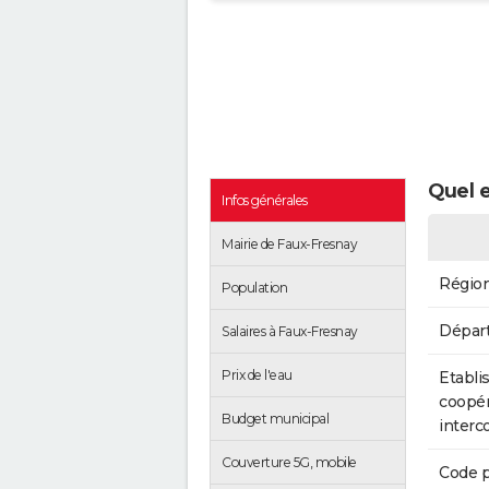
Quel e
Infos générales
Mairie de Faux-Fresnay
Régio
Population
Dépar
Salaires à Faux-Fresnay
Prix de l'eau
Etabli
coopér
Budget municipal
inter
Couverture 5G, mobile
Code p