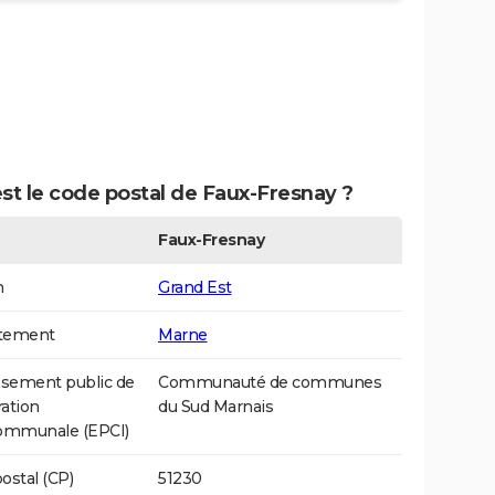
st le code postal de Faux-Fresnay ?
Faux-Fresnay
n
Grand Est
tement
Marne
ssement public de
Communauté de communes
ation
du Sud Marnais
communale (EPCI)
ostal (CP)
51230