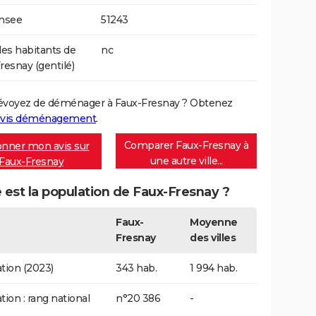
Insee
51243
s habitants de
nc
resnay (gentilé)
évoyez de déménager à Faux-Fresnay ? Obtenez
vis déménagement
.
Comparer Faux-Fresnay à
nner mon avis sur
une autre ville...
Faux-Fresnay
 est la population de Faux-Fresnay ?
Faux-
Moyenne
Fresnay
des villes
tion (2023)
343 hab.
1 994 hab.
tion : rang national
n°20 386
-