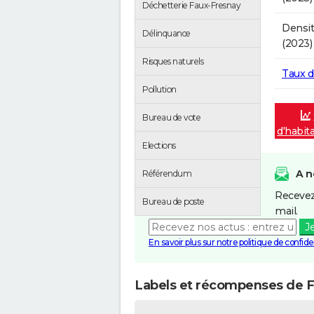
Déchetterie Faux-Fresnay
Densit
Délinquance
(2023)
Risques naturels
Taux 
Pollution
Bureau de vote
d'habit
Elections
A n
Référendum
Recevez
Bureau de poste
mail.
J
En savoir plus sur notre politique de confiden
Labels et récompenses de 