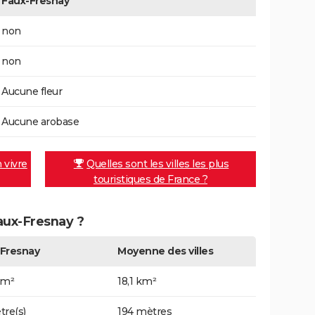
Faux-Fresnay
non
non
Aucune fleur
Aucune arobase
n vivre
Quelles sont les villes les plus
touristiques de France ?
Faux-Fresnay ?
Fresnay
Moyenne des villes
km²
18,1 km²
tre(s)
194 mètres