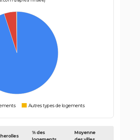
.com d'après l'Insee)
tements
Autres types de logements
% des
Moyenne
herolles
logements
des villes