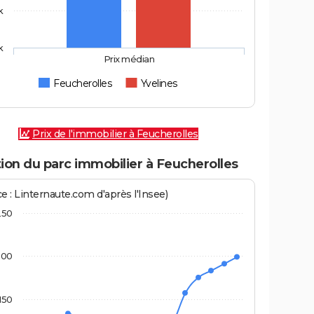
k
k
Prix médian
Feucherolles
Yvelines
Prix de l'immobilier à Feucherolles
ion du parc immobilier à Feucherolles
e : Linternaute.com d'après l'Insee)
250
200
150