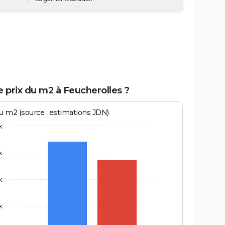
e prix du m2 à Feucherolles ?
au m2 (source : estimations JDN)
k
k
k
k