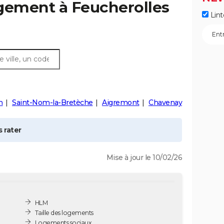
ogement à
Feucherolles
Lint
n
Saint-Nom-la-Bretèche
Aigremont
Chavenay
 rater
Mise à jour le 10/02/26
HLM
Taille des logements
Logements sociaux