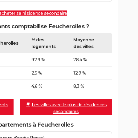
 acheter sa résidence secondaire
ts comptabilise Feucherolles ?
% des
Moyenne
herolles
logements
des villes
92,9 %
78,4 %
2,5 %
12,9 %
4,6 %
8,3 %
ents
Les villes avec le plus de résidences
secondaires
partements à Feucherolles