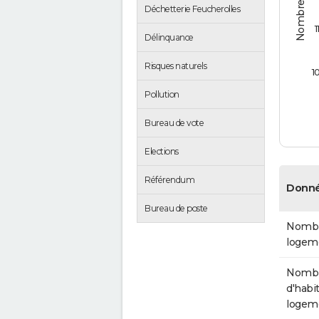
Déchetterie Feucherolles
1
Délinquance
Risques naturels
1
Pollution
Bureau de vote
Elections
Référendum
Donné
Bureau de poste
Nombr
logem
Nomb
d'habit
logem