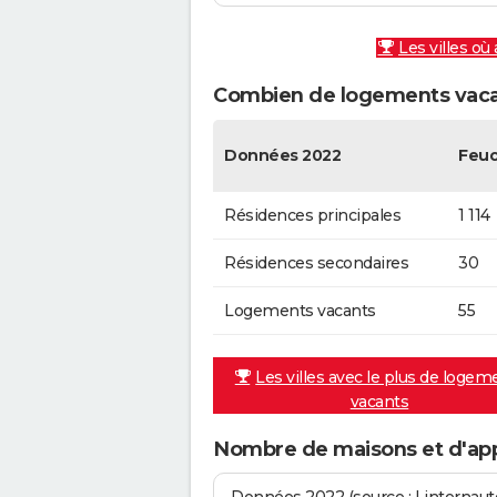
Les villes où
Combien de logements vacan
Données 2022
Feuc
Résidences principales
1 114
Résidences secondaires
30
Logements vacants
55
Les villes avec le plus de logem
vacants
Nombre de maisons et d'ap