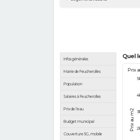
Quel l
Infos générales
Prix 
Mairie de Feucherolles
5
Population
4
Salaires à Feucherolles
Prix de l'eau
Prix au m2
3
Budget municipal
2
Couverture 5G, mobile