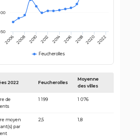
100
050
2006
2014
2022
2012
2020
2010
2018
2008
2016
Feucherolles
Moyenne
es 2022
Feucherolles
des villes
e de
1 199
1 076
ents
re moyen
2,5
1,8
ant(s) par
ent