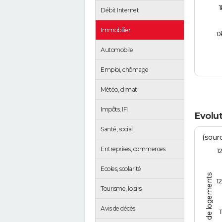
1
Débit Internet
Immobilier
0
Automobile
Emploi, chômage
Météo, climat
Impôts, IFI
Evolut
Santé, social
(sourc
Entreprises, commerces
1
Ecoles, scolarité
Nombre de logements
1
Tourisme, loisirs
Avis de décès
1