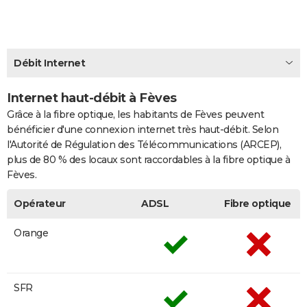
City break
Voyage de noces
Climat
Destinations
Voyage nature
Forum
+
PHOTO
GUIDES D'ACHAT
Débit Internet
BONS PLANS
Internet haut-débit à Fèves
CARTE DE VOEUX
Grâce à la fibre optique, les habitants de Fèves peuvent
Carte Bonne année
Carte Pâques
Carte de Noël
Carte Saint-Valentin
Carte d'anniversaire
DICTIONNAIRE
bénéficier d'une connexion internet très haut-débit. Selon
l'Autorité de Régulation des Télécommunications (ARCEP),
Biographies
Expressions
Dictionnaire
Citations
Proverbes
PROGRAMME TV
plus de 80 % des locaux sont raccordables à la fibre optique à
Fèves.
COPAINS D'AVANT
Opérateur
ADSL
Fibre optique
Se connecter
Collèges
Universités
Service militaire
S'inscrire
Lycées
Primaires
Entreprises
Avis de recherche
AVIS DE DÉCÈS
Orange
FORUM
Lifestyle
Sport
Television
Cinema
Bricolage
Culture
Auto
Voyage
SFR