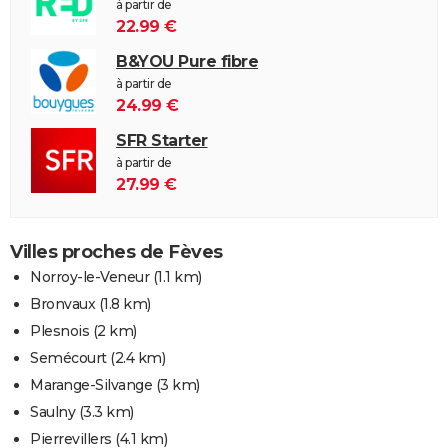
à partir de
22.99 €
B&YOU Pure fibre
à partir de
24.99 €
SFR Starter
à partir de
27.99 €
Villes proches de Fèves
Norroy-le-Veneur
(1.1 km)
Bronvaux
(1.8 km)
Plesnois
(2 km)
Semécourt
(2.4 km)
Marange-Silvange
(3 km)
Saulny
(3.3 km)
Pierrevillers
(4.1 km)