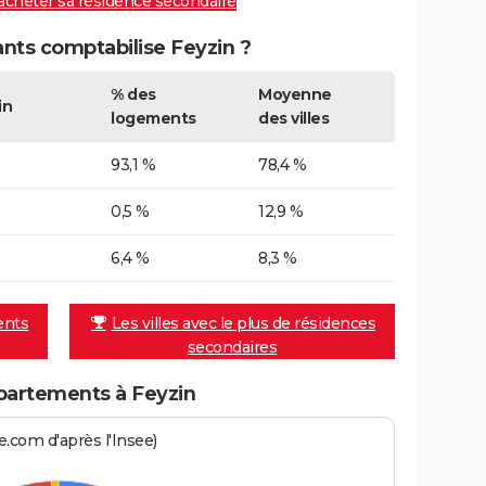
 acheter sa résidence secondaire
ts comptabilise Feyzin ?
% des
Moyenne
in
logements
des villes
93,1 %
78,4 %
0,5 %
12,9 %
6,4 %
8,3 %
ents
Les villes avec le plus de résidences
secondaires
partements à Feyzin
.com d'après l'Insee)