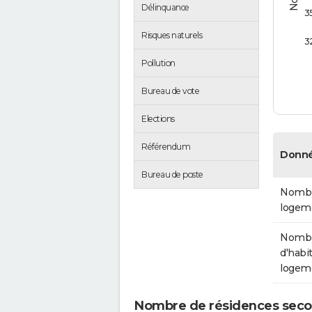
Délinquance
3
Risques naturels
3
Pollution
Bureau de vote
Elections
Référendum
Donné
Bureau de poste
Nombr
logem
Nomb
d'habit
logem
Nombre de résidences secon