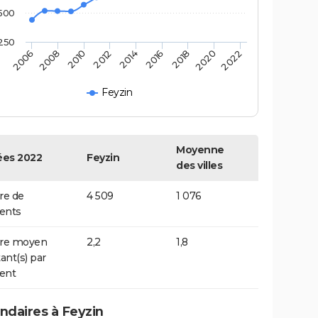
500
250
2014
2016
2006
2018
2008
2020
2010
2022
2012
Feyzin
Moyenne
es 2022
Feyzin
des villes
e de
4 509
1 076
ents
re moyen
2,2
1,8
ant(s) par
ent
daires à Feyzin