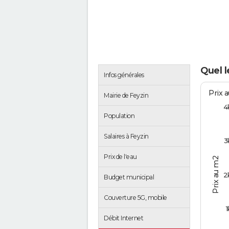
Quel l
Infos générales
Prix 
Mairie de Feyzin
4
Population
Salaires à Feyzin
3
Prix de l'eau
Prix au m2
2
Budget municipal
Couverture 5G, mobile
1
Débit Internet