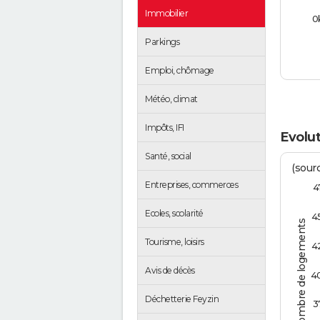
Immobilier
0
Parkings
Emploi, chômage
Météo, climat
Impôts, IFI
Evolut
Santé, social
(sourc
Entreprises, commerces
4
Ecoles, scolarité
4
Nombre de logements
Tourisme, loisirs
4
Avis de décès
4
Déchetterie Feyzin
3