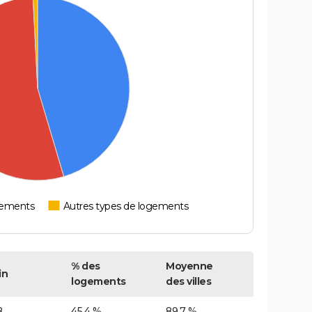
tements
Autres types de logements
% des
Moyenne
in
logements
des villes
8
45,4 %
89,7 %