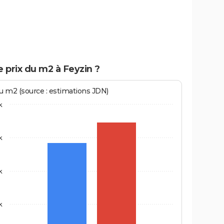
e prix du m2 à Feyzin ?
au m2 (source : estimations JDN)
k
k
k
k