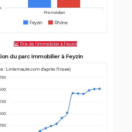
k
Prix médian
Feyzin
Rhône
Prix de l'immobilier à Feyzin
ion du parc immobilier à Feyzin
e : Linternaute.com d'après l'Insee)
750
500
250
000
750