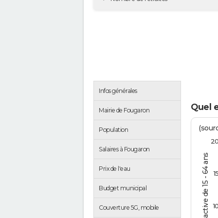
Infos générales
Quel 
Mairie de Fougaron
(sourc
Population
2
Salaires à Fougaron
% de la pop. active de 15 - 64 ans
Prix de l'eau
1
Budget municipal
1
Couverture 5G, mobile