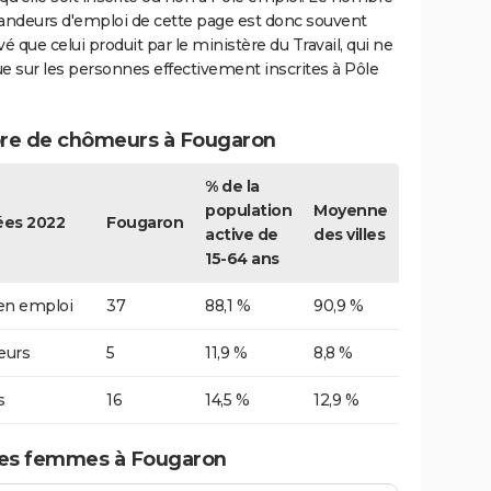
ndeurs d'emploi de cette page est donc souvent
vé que celui produit par le ministère du Travail, qui ne
e sur les personnes effectivement inscrites à Pôle
e de chômeurs à Fougaron
% de la
population
Moyenne
es 2022
Fougaron
active de
des villes
15-64 ans
 en emploi
37
88,1 %
90,9 %
urs
5
11,9 %
8,8 %
s
16
14,5 %
12,9 %
es femmes à Fougaron