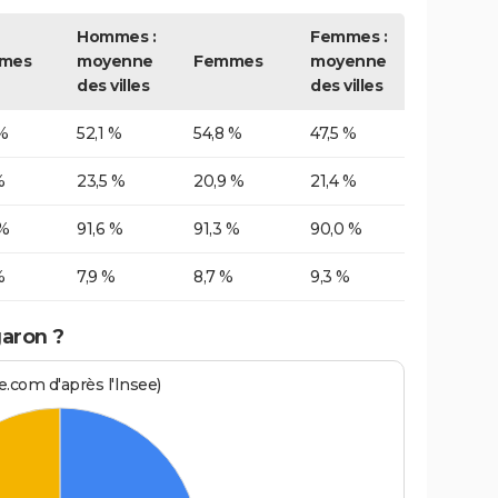
Hommes :
Femmes :
mes
moyenne
Femmes
moyenne
des villes
des villes
%
52,1 %
54,8 %
47,5 %
%
23,5 %
20,9 %
21,4 %
 %
91,6 %
91,3 %
90,0 %
%
7,9 %
8,7 %
9,3 %
garon ?
.com d'après l'Insee)