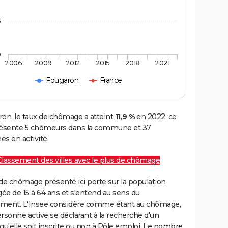
5
0
2006
2009
2012
2015
2018
2021
Fougaron
France
ron, le taux de chômage a atteint
11,9 %
en 2022, ce
résente 5 chômeurs dans la commune et 37
s en activité.
Classement des villes avec le plus de chômage
de chômage présenté ici porte sur la population
gée de 15 à 64 ans et s'entend au sens du
ment. L'Insee considère comme étant au chômage,
rsonne active se déclarant à la recherche d'un
qu'elle soit inscrite ou non à Pôle emploi. Le nombre