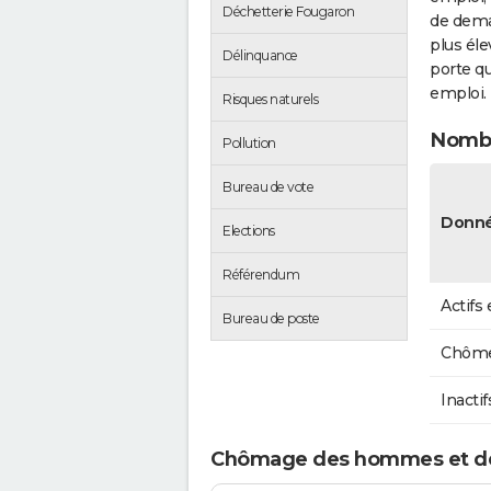
Déchetterie Fougaron
de dema
plus éle
Délinquance
porte qu
emploi.
Risques naturels
Nombr
Pollution
Bureau de vote
Donné
Elections
Référendum
Actifs
Bureau de poste
Chôme
Inactif
Chômage des hommes et d