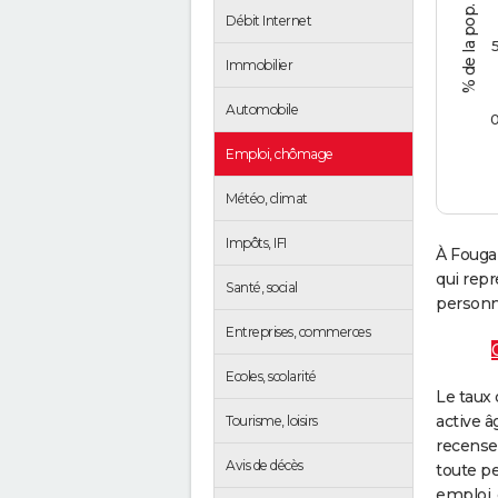
Débit Internet
Immobilier
Automobile
Emploi, chômage
Météo, climat
Impôts, IFI
À Fouga
qui rep
Santé, social
personne
Entreprises, commerces
Ecoles, scolarité
Le taux 
active â
Tourisme, loisirs
recense
Avis de décès
toute pe
emploi, 