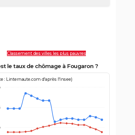
Classement des villes les plus pauvres
est le taux de chômage à Fougaron ?
e : Linternaute.com d'après l'Insee)
0
5
0