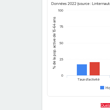
Données 2022 (source : Linternaute
100
% de la pop. active de 15-64 ans
75
50
25
0
Taux d'activité
H
Quels