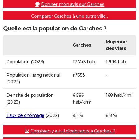
Donner mon avis sur Garches
Comparer Garches à une autre ville...
Quelle est la population de Garches ?
Moyenne
Garches
des villes
Population (2023)
17 743 hab.
1 994 hab.
Population : rang national
n°553
-
(2023)
Densité de population
6 596
168 hab/km²
(2023)
hab/km²
Taux de chômage
(2022)
9,1 %
8,8 %
Combien y a-t-il d'habitants à Garches ?