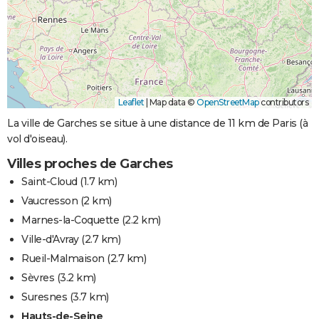
Leaflet
|
Map data ©
OpenStreetMap
contributors
La ville de Garches se situe à une distance de 11 km de Paris (à
vol d'oiseau).
Villes proches de Garches
Saint-Cloud
(1.7 km)
Vaucresson
(2 km)
Marnes-la-Coquette
(2.2 km)
Ville-d'Avray
(2.7 km)
Rueil-Malmaison
(2.7 km)
Sèvres
(3.2 km)
Suresnes
(3.7 km)
Hauts-de-Seine