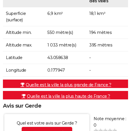
des villes
Superficie
6,9 km²
18,1 km²
(surface)
Altitude min.
550 mètre(s)
194 mètres
Altitude max.
1 033 mètre(s)
395 mètres
Latitude
43.058638
-
Longitude
0.177947
-
Quelle est la ville la plus grande de France ?
Quelle est la ville la plus haute de France ?
Avis sur Gerde
Note moyenne :
Quel est votre avis sur Gerde ?
0