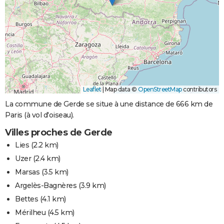
Leaflet
|
Map data ©
OpenStreetMap
contributors
La commune de Gerde se situe à une distance de 666 km de
Paris (à vol d'oiseau).
Villes proches de Gerde
Lies
(2.2 km)
Uzer
(2.4 km)
Marsas
(3.5 km)
Argelès-Bagnères
(3.9 km)
Bettes
(4.1 km)
Mérilheu
(4.5 km)