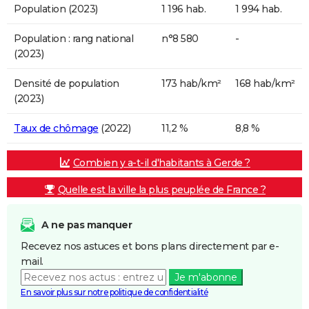
Population (2023)
1 196 hab.
1 994 hab.
Population : rang national
n°8 580
-
(2023)
Densité de population
173 hab/km²
168 hab/km²
(2023)
Taux de chômage
(2022)
11,2 %
8,8 %
Combien y a-t-il d'habitants à Gerde ?
Quelle est la ville la plus peuplée de France ?
A ne pas manquer
Recevez nos astuces et bons plans directement par e-
mail.
Je m'abonne
En savoir plus sur notre politique de confidentialité