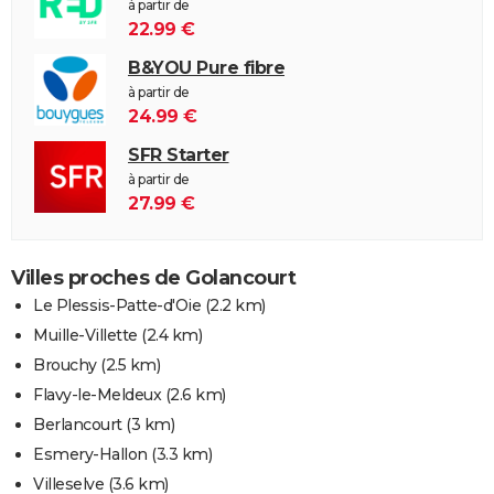
à partir de
22.99 €
B&YOU Pure fibre
à partir de
24.99 €
SFR Starter
à partir de
27.99 €
Villes proches de Golancourt
Le Plessis-Patte-d'Oie
(2.2 km)
Muille-Villette
(2.4 km)
Brouchy
(2.5 km)
Flavy-le-Meldeux
(2.6 km)
Berlancourt
(3 km)
Esmery-Hallon
(3.3 km)
Villeselve
(3.6 km)