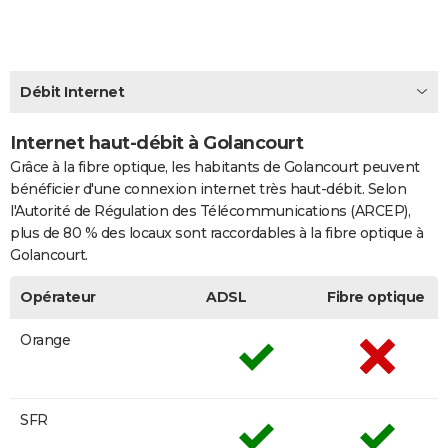
City break
Voyage de noces
Climat
Destinations
Voyage nature
Forum
+
PHOTO
GUIDES D'ACHAT
Débit Internet
BONS PLANS
Internet haut-débit à Golancourt
CARTE DE VOEUX
Grâce à la fibre optique, les habitants de Golancourt peuvent
Carte Bonne année
Carte Pâques
Carte de Noël
Carte Saint-Valentin
Carte d'anniversaire
DICTIONNAIRE
bénéficier d'une connexion internet très haut-débit. Selon
l'Autorité de Régulation des Télécommunications (ARCEP),
Biographies
Expressions
Dictionnaire
Citations
Proverbes
PROGRAMME TV
plus de 80 % des locaux sont raccordables à la fibre optique à
Golancourt.
COPAINS D'AVANT
Opérateur
ADSL
Fibre optique
Se connecter
Collèges
Universités
Service militaire
S'inscrire
Lycées
Primaires
Entreprises
Avis de recherche
AVIS DE DÉCÈS
Orange
FORUM
Lifestyle
Sport
Television
Cinema
Bricolage
Culture
Auto
Voyage
SFR