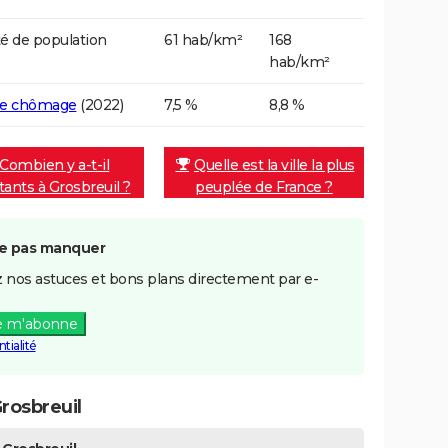
é de population
61 hab/km²
168
hab/km²
de chômage
(2022)
7,5 %
8,8 %
Combien y a-t-il
Quelle est la ville la plus
tants à Grosbreuil ?
peuplée de France ?
e pas manquer
 nos astuces et bons plans directement par e-
e m'abonne
tialité
rosbreuil