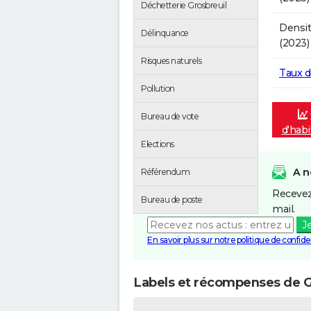
Déchetterie Grosbreuil
Densit
Délinquance
(2023)
Risques naturels
Taux 
Pollution
Bureau de vote
d'habi
Elections
A n
Référendum
Recevez
Bureau de poste
mail.
J
En savoir plus sur notre politique de confiden
Labels et récompenses de G