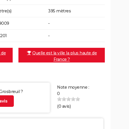
tre(s)
395 mètres
9009
-
7201
-
e de
Quelle est la ville la plus haute de
France ?
Note moyenne :
 Grosbreuil ?
0
vis
(
0
avis)