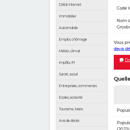
Débit Internet
Code 
Immobilier
Nom de
Grosbre
Automobile
Emploi, chômage
Vous pr
devis 
Météo, climat
Do
Impôts, IFI
Santé, social
Quelle
Entreprises, commerces
Ecoles, scolarité
Tourisme, loisirs
Popula
Avis de décès
Popula
(2023)