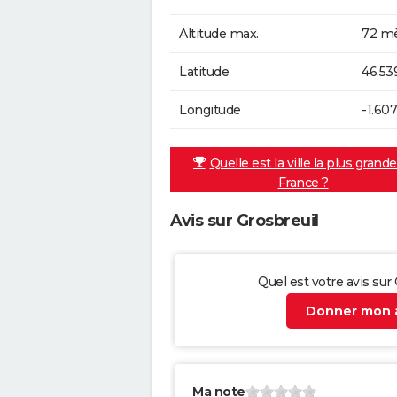
Altitude max.
72 mè
Latitude
46.53
Longitude
-1.60
Quelle est la ville la plus grand
France ?
Avis sur Grosbreuil
Quel est votre avis sur
Donner mon a
Ma note