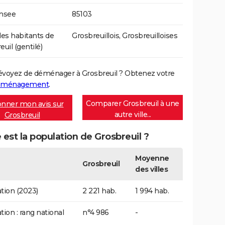
Insee
85103
s habitants de
Grosbreuillois, Grosbreuilloises
uil (gentilé)
évoyez de déménager à Grosbreuil ? Obtenez votre
déménagement
.
Comparer Grosbreuil à une
nner mon avis sur
autre ville...
Grosbreuil
 est la population de Grosbreuil ?
Moyenne
Grosbreuil
des villes
tion (2023)
2 221 hab.
1 994 hab.
tion : rang national
n°4 986
-