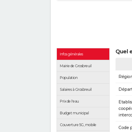
Quel e
Infos générales
Mairie de Grosbreuil
Régio
Population
Dépar
Salaires à Grosbreuil
Prix de l'eau
Etabli
coopér
Budget municipal
inter
Couverture 5G, mobile
Code p