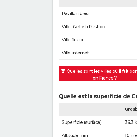
Pavillon bleu
Ville d'art et d'histoire
Ville fleurie
Ville internet
Quelles sont les villes où il fait bo
en France ?
Quelle est la superficie de G
Grosb
Superficie (surface)
36,3 
Altitude min.
10 mè