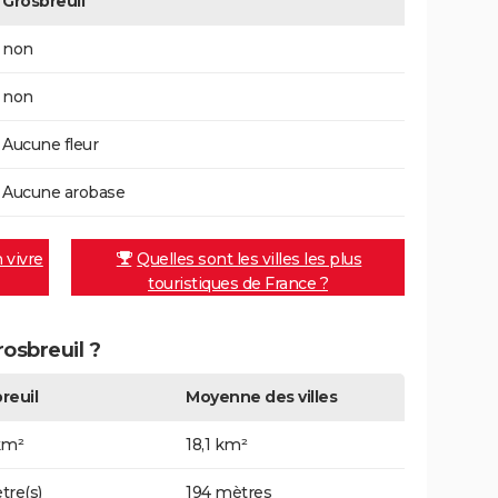
Grosbreuil
non
non
Aucune fleur
Aucune arobase
n vivre
Quelles sont les villes les plus
touristiques de France ?
rosbreuil ?
reuil
Moyenne des villes
km²
18,1 km²
tre(s)
194 mètres