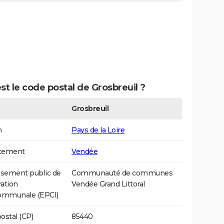
st le code postal de Grosbreuil ?
Grosbreuil
n
Pays de la Loire
tement
Vendée
ssement public de
Communauté de communes
ation
Vendée Grand Littoral
communale (EPCI)
ostal (CP)
85440