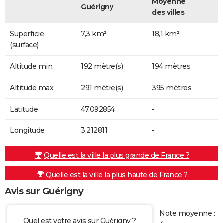
Moyenne
Guérigny
des villes
Superficie
7,3 km²
18,1 km²
(surface)
Altitude min.
192 mètre(s)
194 mètres
Altitude max.
291 mètre(s)
395 mètres
Latitude
47.092854
-
Longitude
3.212811
-
Quelle est la ville la plus grande de France ?
Quelle est la ville la plus haute de France ?
Avis sur Guérigny
Note moyenne :
Quel est votre avis sur Guérigny ?