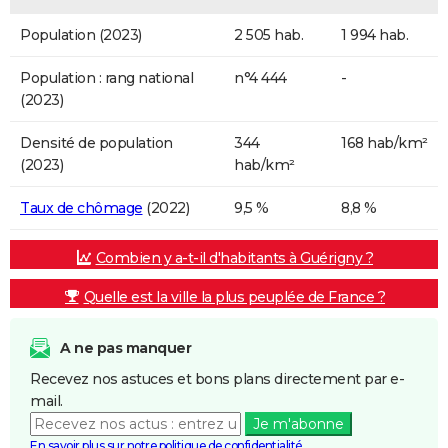
Population (2023)
2 505 hab.
1 994 hab.
Population : rang national
n°4 444
-
(2023)
Densité de population
344
168 hab/km²
(2023)
hab/km²
Taux de chômage
(2022)
9,5 %
8,8 %
Combien y a-t-il d'habitants à Guérigny ?
Quelle est la ville la plus peuplée de France ?
A ne pas manquer
Recevez nos astuces et bons plans directement par e-
mail.
Je m'abonne
En savoir plus sur notre politique de confidentialité