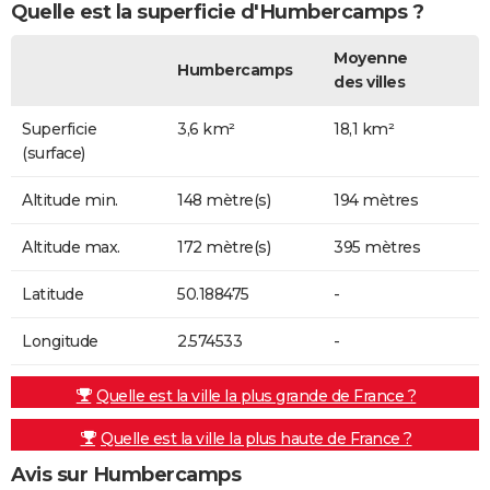
Quelle est la superficie d'Humbercamps ?
Moyenne
Humbercamps
des villes
Superficie
3,6 km²
18,1 km²
(surface)
Altitude min.
148 mètre(s)
194 mètres
Altitude max.
172 mètre(s)
395 mètres
Latitude
50.188475
-
Longitude
2.574533
-
Quelle est la ville la plus grande de France ?
Quelle est la ville la plus haute de France ?
Avis sur Humbercamps