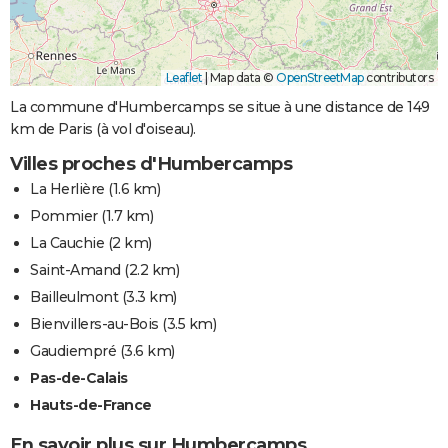
Leaflet
|
Map data ©
OpenStreetMap
contributors
La commune d'Humbercamps se situe à une distance de 149
km de Paris (à vol d'oiseau).
Villes proches d'Humbercamps
La Herlière
(1.6 km)
Pommier
(1.7 km)
La Cauchie
(2 km)
Saint-Amand
(2.2 km)
Bailleulmont
(3.3 km)
Bienvillers-au-Bois
(3.5 km)
Gaudiempré
(3.6 km)
Pas-de-Calais
Hauts-de-France
En savoir plus sur Humbercamps