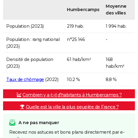
Moyenne
Humbercamps
des villes
Population (2023)
219 hab.
1 994 hab.
Population : rang national
n°25 146
-
(2023)
Densité de population
61 hab/km²
168
(2023)
hab/km²
Taux de chômage
(2022)
10,2 %
8,8 %
Combien y a-t-il d'habitants à Humbercamps ?
Quelle est la ville la plus peuplée de France ?
A ne pas manquer
Recevez nos astuces et bons plans directement par e-