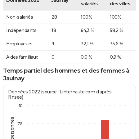
Données 2022
Jaulnay
salariés
des villes
Non-salariés
28
100%
100%
Indépendants
18
64,3 %
58,2 %
Employeurs
9
32,1 %
35,6 %
Aides familiaux
0
0,0 %
0,9 %
Temps partiel des hommes et des femmes à
Jaulnay
Données 2022 (source : Linternaute.com d'après
l'Insee)
10
7,5