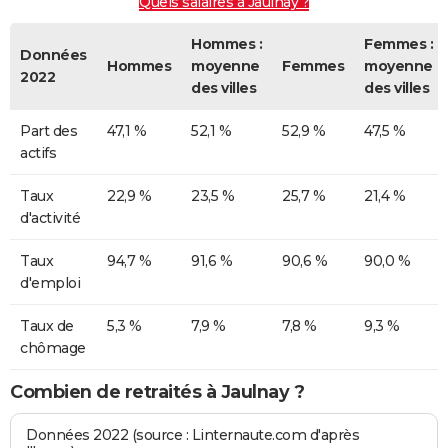
Quels salaires à Jaulnay ?
Hommes :
Femmes :
Données
Hommes
moyenne
Femmes
moyenne
2022
des villes
des villes
Part des
47,1 %
52,1 %
52,9 %
47,5 %
actifs
Taux
22,9 %
23,5 %
25,7 %
21,4 %
d'activité
Taux
94,7 %
91,6 %
90,6 %
90,0 %
d'emploi
Taux de
5,3 %
7,9 %
7,8 %
9,3 %
chômage
Combien de retraités à Jaulnay ?
Données 2022 (source : Linternaute.com d'après