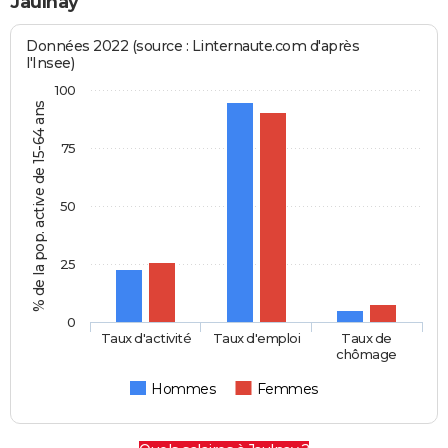
Jaulnay
Données 2022 (source : Linternaute.com d'après
l'Insee)
100
% de la pop. active de 15-64 ans
75
50
25
0
Taux d'activité
Taux d'emploi
Taux de
chômage
Hommes
Femmes