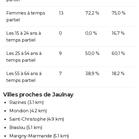
Femmes à temps
13
72,2 %
75,0 %
partiel
Les 15 à 24 ans à
0
0,0 %
16,7 %
temps partiel
Les 25 à 54 ans à
9
50,0 %
60,1 %
temps partiel
Les 55 à 64 ans à
7
38,9 %
18,2 %
temps partiel
Villes proches de Jaulnay
Razines
(3.1 km)
Mondion
(4.2 km)
Saint-Christophe
(4.9 km)
Braslou
(5.1 km)
Marigny-Marmande
(5.1 km)