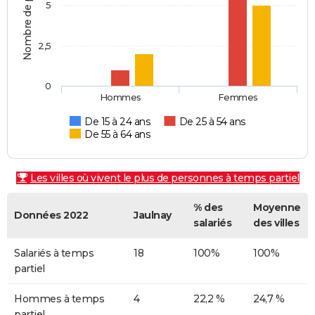
Nombre de personnes
5
2,5
0
Hommes
Femmes
De 15 à 24 ans
De 25 à 54 ans
De 55 à 64 ans
Les villes où vivent le plus de personnes à temps partiel
% des
Moyenne
Données 2022
Jaulnay
salariés
des villes
Salariés à temps
18
100%
100%
partiel
Hommes à temps
4
22,2 %
24,7 %
partiel