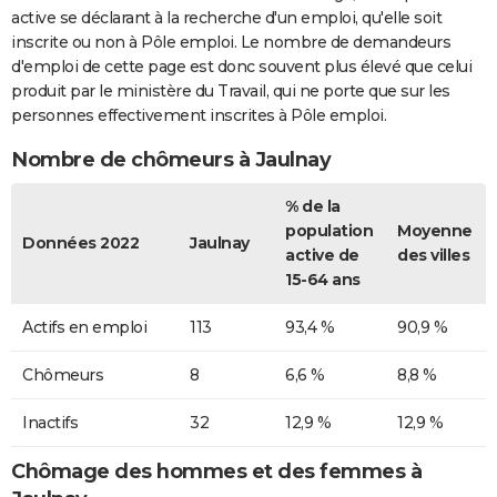
active se déclarant à la recherche d'un emploi, qu'elle soit
inscrite ou non à Pôle emploi. Le nombre de demandeurs
d'emploi de cette page est donc souvent plus élevé que celui
produit par le ministère du Travail, qui ne porte que sur les
personnes effectivement inscrites à Pôle emploi.
Nombre de chômeurs à Jaulnay
% de la
population
Moyenne
Données 2022
Jaulnay
active de
des villes
15-64 ans
Actifs en emploi
113
93,4 %
90,9 %
Chômeurs
8
6,6 %
8,8 %
Inactifs
32
12,9 %
12,9 %
Chômage des hommes et des femmes à