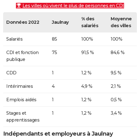
Les villes où vivent le plus de personnes en CDI
% des
Moyenne
Données 2022
Jaulnay
salariés
des villes
Salariés
85
100%
100%
CDI et fonction
75
91,5 %
84,6 %
publique
CDD
1
1,2 %
9,5 %
Intérimaires
4
4,9 %
2,1 %
Emplois aidés
1
1,2 %
0,5 %
Stages et
1
1,2 %
3,4 %
apprentissages
Indépendants et employeurs à Jaulnay