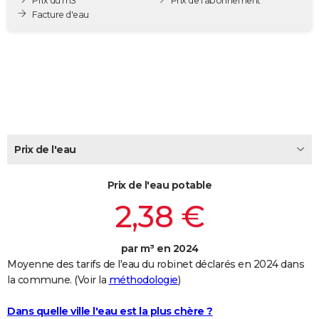
Prix du m3
Prix de l'abonnement
City break
Voyage de noces
Climat
Destinations
Voyage nature
Forum
+
Facture d'eau
PHOTO
GUIDES D'ACHAT
BONS PLANS
CARTE DE VOEUX
Carte Bonne année
Carte Pâques
Carte de Noël
Carte Saint-Valentin
Carte d'anniversaire
DICTIONNAIRE
Prix de l'eau
Biographies
Expressions
Dictionnaire
Citations
Proverbes
PROGRAMME TV
Prix de l'eau potable
COPAINS D'AVANT
2,38 €
Se connecter
Collèges
Universités
Service militaire
S'inscrire
Lycées
Primaires
Entreprises
Avis de recherche
AVIS DE DÉCÈS
par m³ en 2024
FORUM
Moyenne des tarifs de l'eau du robinet déclarés en 2024 dans
Lifestyle
Sport
Television
Cinema
Bricolage
Culture
Auto
Voyage
la commune. (Voir la
méthodologie
)
Dans quelle ville l'eau est la plus chère ?