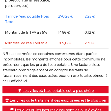
protection de la ressource,
pollution, etc.)
Tarif de l'eau potable Hors
270,26 €
2,25 €
Taxe
Montant de la TVA à 5,5%
14,86 €
0,12 €
Prix total de l'eau potable
285,12 €
2,38 €
NB : Les données de certaines communes étant parfois
incomplètes, les montants affichés pour cette commune ne
présentent que les prix de l'eau potable. Une facture d'eau
standard prend également en compte les tarifs de
l'assainissement des eaux usées pour un prix total supérieur à
celui affiché ici.
Les villes où l'eau potable est la plus chère
Les villes où le traitement des eaux usées est le plus cher
Les villes où les factures d'eau sont les plus élevées