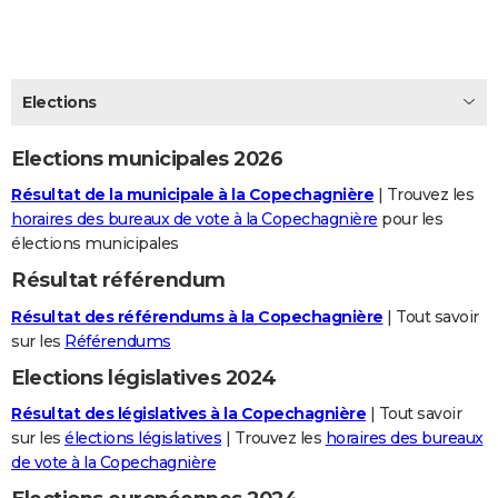
City break
Voyage de noces
Climat
Destinations
Voyage nature
Forum
+
PHOTO
GUIDES D'ACHAT
Elections
BONS PLANS
Elections municipales 2026
CARTE DE VOEUX
Résultat de la municipale à la Copechagnière
| Trouvez les
Carte Bonne année
Carte Pâques
Carte de Noël
Carte Saint-Valentin
Carte d'anniversaire
DICTIONNAIRE
horaires des bureaux de vote à la Copechagnière
pour les
élections municipales
Biographies
Expressions
Dictionnaire
Citations
Proverbes
PROGRAMME TV
Résultat référendum
COPAINS D'AVANT
Résultat des référendums à la Copechagnière
| Tout savoir
Se connecter
Collèges
Universités
Service militaire
S'inscrire
Lycées
Primaires
Entreprises
Avis de recherche
sur les
Référendums
AVIS DE DÉCÈS
Elections législatives 2024
FORUM
Résultat des législatives à la Copechagnière
| Tout savoir
Lifestyle
Sport
Television
Cinema
Bricolage
Culture
Auto
Voyage
sur les
élections législatives
| Trouvez les
horaires des bureaux
de vote à la Copechagnière