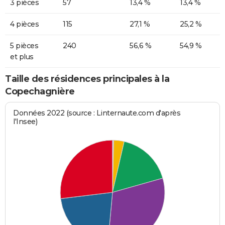
3 pièces
57
13,4 %
13,4 %
4 pièces
115
27,1 %
25,2 %
5 pièces
240
56,6 %
54,9 %
et plus
Taille des résidences principales à la
Copechagnière
Données 2022 (source : Linternaute.com d'après
l'Insee)