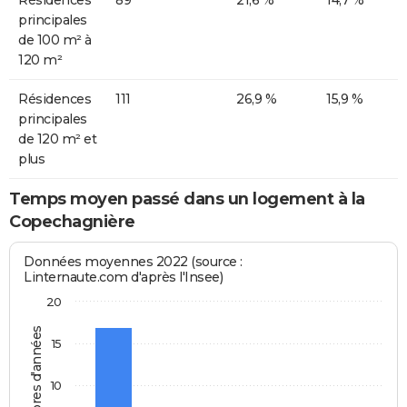
Résidences
89
21,6 %
14,7 %
principales
de 100 m² à
120 m²
Résidences
111
26,9 %
15,9 %
principales
de 120 m² et
plus
Temps moyen passé dans un logement à la
Copechagnière
Données moyennes 2022 (source :
Linternaute.com d'après l'Insee)
20
Nombres d'années
15
10