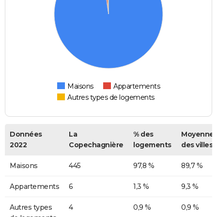
Maisons
Appartements
Autres types de logements
Données
La
% des
Moyenne
2022
Copechagnière
logements
des villes
Maisons
445
97,8 %
89,7 %
Appartements
6
1,3 %
9,3 %
Autres types
4
0,9 %
0,9 %