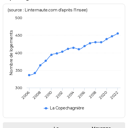
(source : Linternaute.com d'après l'Insee)
500
Nombre de logements
450
400
350
300
2014
2016
2006
2018
2008
2020
2010
2022
2012
La Copechagnière