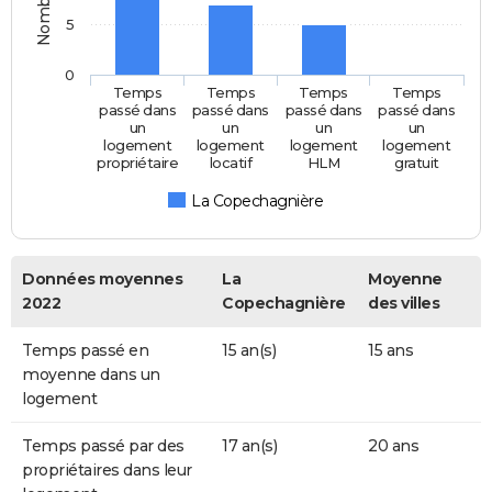
5
0
Temps
Temps
Temps
Temps
passé dans
passé dans
passé dans
passé dans
un
un
un
un
logement
logement
logement
logement
propriétaire
locatif
HLM
gratuit
La Copechagnière
Données moyennes
La
Moyenne
2022
Copechagnière
des villes
Temps passé en
15 an(s)
15 ans
moyenne dans un
logement
Temps passé par des
17 an(s)
20 ans
propriétaires dans leur