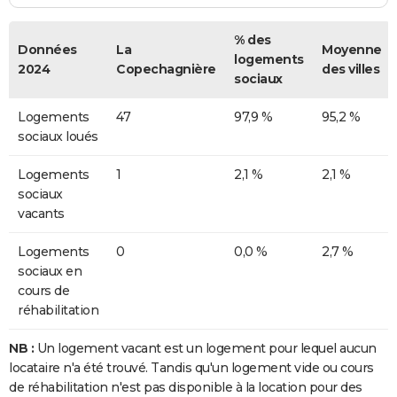
% des
Données
La
Moyenne
logements
2024
Copechagnière
des villes
sociaux
Logements
47
97,9 %
95,2 %
sociaux loués
Logements
1
2,1 %
2,1 %
sociaux
vacants
Logements
0
0,0 %
2,7 %
sociaux en
cours de
réhabilitation
NB :
Un logement vacant est un logement pour lequel aucun
locataire n'a été trouvé. Tandis qu'un logement vide ou cours
de réhabilitation n'est pas disponible à la location pour des