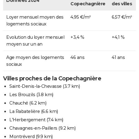
Données 2024
Copechagnière
des villes
Loyer mensuel moyen des
4,95 €/m²
6,57 €/m²
logements sociaux
Evolution du loyer mensuel
+3,4 %
+4,1 %
moyen sur un an
Age moyen des logements
46 ans
41 ans
sociaux
Villes proches de la Copechagnière
Saint-Denis-la-Chevasse
(3.7 km)
Les Brouzils
(3.8 km)
Chauché
(6.2 km)
La Rabatelière
(6.6 km)
L'Herbergement
(7.4 km)
Chavagnes-en-Paillers
(9.2 km)
Montréverd
(9.9 km)