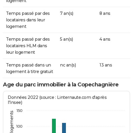
logement
Temps passé par des
7 an(s)
8 ans
locataires dans leur
logement
Temps passé par des
5 an(s)
4 ans
locataires HLM dans
leur logement
Temps passé dans un
nc an(s)
13 ans
logement à titre gratuit
Age du parc immobilier à la Copechagnière
Données 2022 (source : Linternaute.com d'après
l'Insee)
150
100