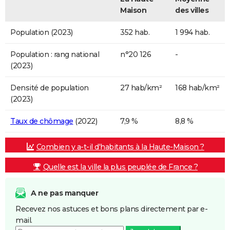
Maison
des villes
Population (2023)
352 hab.
1 994 hab.
Population : rang national
n°20 126
-
(2023)
Densité de population
27 hab/km²
168 hab/km²
(2023)
Taux de chômage
(2022)
7,9 %
8,8 %
Combien y a-t-il d'habitants à la Haute-Maison ?
Quelle est la ville la plus peuplée de France ?
A ne pas manquer
Recevez nos astuces et bons plans directement par e-
mail.