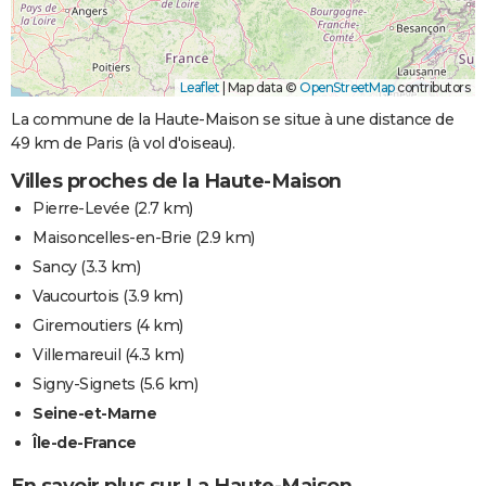
Leaflet
|
Map data ©
OpenStreetMap
contributors
La commune de la Haute-Maison se situe à une distance de
49 km de Paris (à vol d'oiseau).
Villes proches de la Haute-Maison
Pierre-Levée
(2.7 km)
Maisoncelles-en-Brie
(2.9 km)
Sancy
(3.3 km)
Vaucourtois
(3.9 km)
Giremoutiers
(4 km)
Villemareuil
(4.3 km)
Signy-Signets
(5.6 km)
Seine-et-Marne
Île-de-France