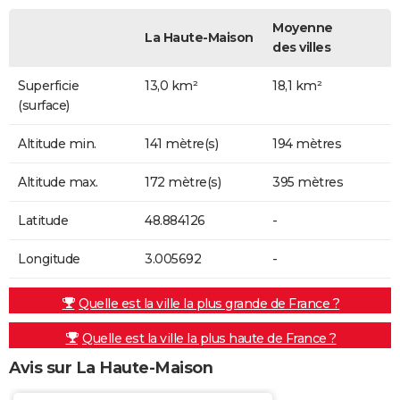
Moyenne
La Haute-Maison
des villes
Superficie
13,0 km²
18,1 km²
(surface)
Altitude min.
141 mètre(s)
194 mètres
Altitude max.
172 mètre(s)
395 mètres
Latitude
48.884126
-
Longitude
3.005692
-
Quelle est la ville la plus grande de France ?
Quelle est la ville la plus haute de France ?
Avis sur La Haute-Maison