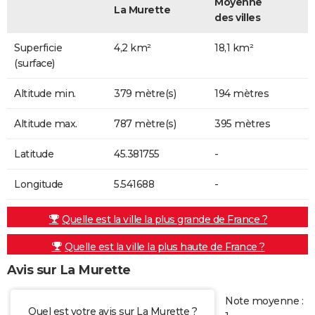
Moyenne
La Murette
des villes
Superficie
4,2 km²
18,1 km²
(surface)
Altitude min.
379 mètre(s)
194 mètres
Altitude max.
787 mètre(s)
395 mètres
Latitude
45.381755
-
Longitude
5.541688
-
Quelle est la ville la plus grande de France ?
Quelle est la ville la plus haute de France ?
Avis sur La Murette
Note moyenne :
Quel est votre avis sur La Murette ?