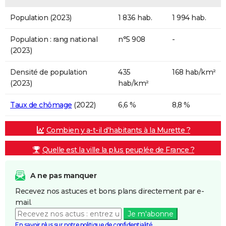
Population (2023)
1 836 hab.
1 994 hab.
Population : rang national
n°5 908
-
(2023)
Densité de population
435
168 hab/km²
(2023)
hab/km²
Taux de chômage
(2022)
6,6 %
8,8 %
Combien y a-t-il d'habitants à la Murette ?
Quelle est la ville la plus peuplée de France ?
A ne pas manquer
Recevez nos astuces et bons plans directement par e-
mail.
Je m'abonne
En savoir plus sur notre politique de confidentialité