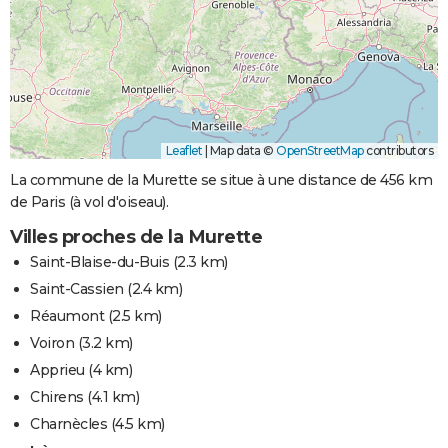
Leaflet
|
Map data ©
OpenStreetMap
contributors
La commune de la Murette se situe à une distance de 456 km
de Paris (à vol d'oiseau).
Villes proches de la Murette
Saint-Blaise-du-Buis
(2.3 km)
Saint-Cassien
(2.4 km)
Réaumont
(2.5 km)
Voiron
(3.2 km)
Apprieu
(4 km)
Chirens
(4.1 km)
Charnècles
(4.5 km)