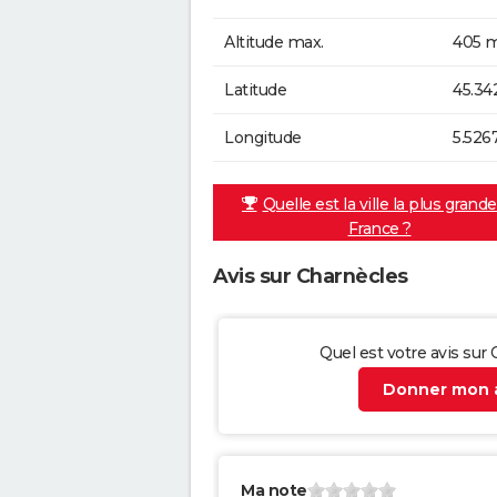
Altitude max.
405 m
Latitude
45.34
Longitude
5.526
Quelle est la ville la plus grand
France ?
Avis sur Charnècles
Quel est votre avis sur
Donner mon a
Ma note