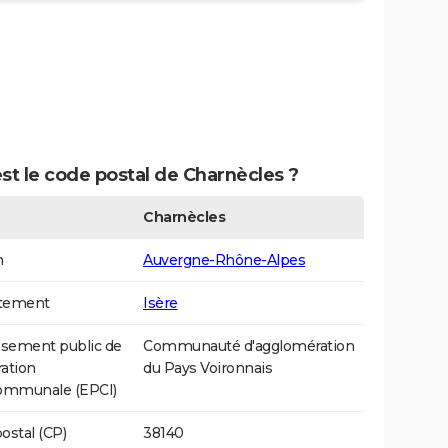
st le code postal de Charnècles ?
Charnècles
n
Auvergne-Rhône-Alpes
tement
Isère
ssement public de
Communauté d'agglomération
ation
du Pays Voironnais
communale (EPCI)
ostal (CP)
38140