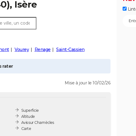
0), Isère
Lint
mont
Vourey
Renage
Saint-Cassien
 rater
Mise à jour le 10/02/26
Superficie
Altitude
Avis sur Charnècles
Carte