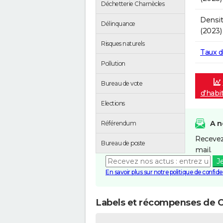
Déchetterie Charnècles
Densit
Délinquance
(2023)
Risques naturels
Taux 
Pollution
Bureau de vote
d'habi
Elections
A n
Référendum
Recevez
Bureau de poste
mail.
J
En savoir plus sur notre politique de confiden
Labels et récompenses de 