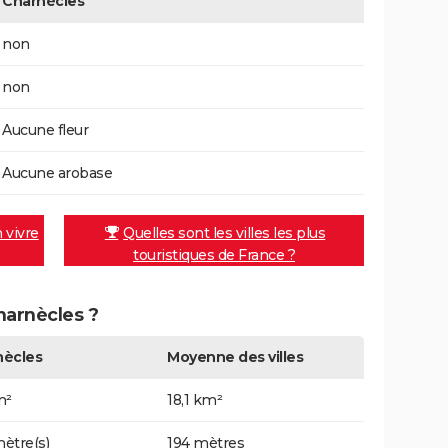
Charnècles
non
non
Aucune fleur
Aucune arobase
n vivre
Quelles sont les villes les plus
touristiques de France ?
Charnècles ?
nècles
Moyenne des villes
m²
18,1 km²
ètre(s)
194 mètres