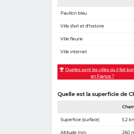
Pavillon bleu
Ville d'art et d'histoire
Ville fleurie
Ville internet
Quelles sont les villes où il fait bo
en France ?
Quelle est la superficie de 
Char
Superficie (surface)
5,2 k
Altitude min.
260 m