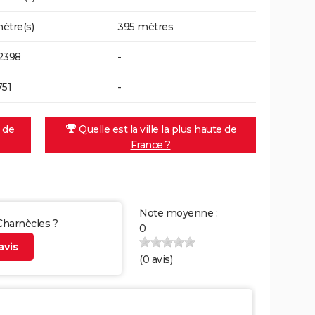
ètre(s)
395 mètres
2398
-
751
-
e de
Quelle est la ville la plus haute de
France ?
Note moyenne :
 Charnècles ?
0
vis
(
0
avis)