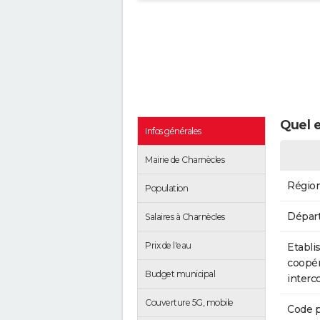
Quel e
Infos générales
Mairie de Charnècles
Régio
Population
Dépar
Salaires à Charnècles
Prix de l'eau
Etabli
coopér
Budget municipal
inter
Couverture 5G, mobile
Code p