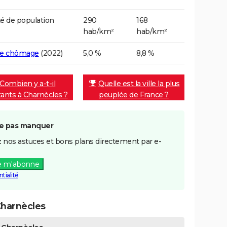
é de population
290
168
hab/km²
hab/km²
de chômage
(2022)
5,0 %
8,8 %
Combien y a-t-il
Quelle est la ville la plus
tants à Charnècles ?
peuplée de France ?
e pas manquer
 nos astuces et bons plans directement par e-
e m'abonne
tialité
Charnècles