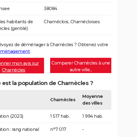
Insee
38084
s habitants de
Charnéclois, Charnécloises
cles (gentilé)
évoyez de déménager à Charnècles ? Obtenez votre
déménagement
.
Comparer Charnècles à une
nner mon avis sur
autre ville...
Charnècles
 est la population de Charnècles ?
Moyenne
Charnècles
des villes
tion (2023)
1 517 hab.
1 994 hab.
tion : rang national
n°7 017
-