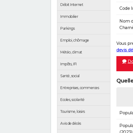
Débit Internet
Code 
Immobilier
Nom de
Charnè
Parkings
Emploi, chômage
Vous pr
devis 
Météo, climat
Do
Impôts, IFI
Santé, social
Quelle
Entreprises, commerces
Ecoles, scolarité
Tourisme, loisirs
Popula
Avis de décès
Popula
(2023)