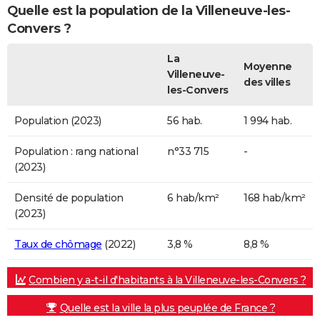
Quelle est la population de la Villeneuve-les-
Convers ?
La
Moyenne
Villeneuve-
des villes
les-Convers
Population (2023)
56 hab.
1 994 hab.
Population : rang national
n°33 715
-
(2023)
Densité de population
6 hab/km²
168 hab/km²
(2023)
Taux de chômage
(2022)
3,8 %
8,8 %
Combien y a-t-il d'habitants à la Villeneuve-les-Convers ?
Quelle est la ville la plus peuplée de France ?