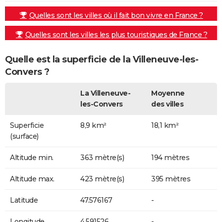
Quelles sont les villes où il fait bon vivre en France ?
Quelles sont les villes les plus touristiques de France ?
Quelle est la superficie de la Villeneuve-les-
Convers ?
La Villeneuve-
Moyenne
les-Convers
des villes
Superficie
8,9 km²
18,1 km²
(surface)
Altitude min.
363 mètre(s)
194 mètres
Altitude max.
423 mètre(s)
395 mètres
Latitude
47.576167
-
Longitude
4.591526
-