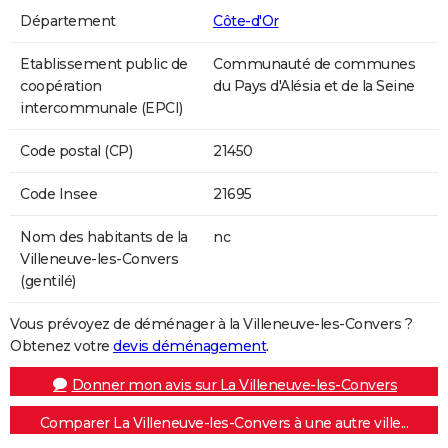
Département
Côte-d'Or
Etablissement public de
Communauté de communes
coopération
du Pays d'Alésia et de la Seine
intercommunale (EPCI)
Code postal (CP)
21450
Code Insee
21695
Nom des habitants de la
nc
Villeneuve-les-Convers
(gentilé)
Vous prévoyez de déménager à la Villeneuve-les-Convers ?
Obtenez votre
devis déménagement
.
Donner mon avis sur La Villeneuve-les-Convers
Comparer La Villeneuve-les-Convers à une autre ville...